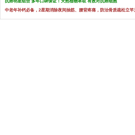
抗癌明星组合 多年口碑保证！天然植物萃取 有效对抗癌细胞
中老年补钙必备，2星期消除夜间抽筋、腰背疼痛，防治骨质疏松立竿