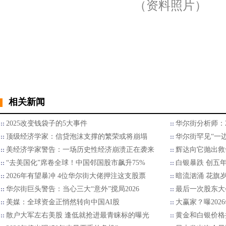
（资料照片）
相关新闻
2025改变钱袋子的5大事件
华尔街分析师：2
顶级经济学家：信贷泡沫支撑的繁荣或将崩塌
华尔街罕见“一边
美经济学家警告：一场历史性经济崩溃正在袭来
辉达向它抛出救
“去美国化”席卷全球！中国邻国股市飙升75%
白银暴跌 创五
2026年有望暴冲 4位华尔街大佬押注这支股票
暗流汹涌 花旗
华尔街巨头警告：当心三大“意外”搅局2026
最后一次股东大
美媒：全球资金正悄然转向中国AI股
大赢家？曝202
散户大军左右美股 逢低就抢进最青睐标的曝光
黄金和白银价格