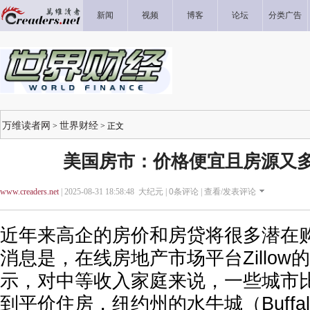
新闻
视频
博客
论坛
分类广告
万维读者网
世界财经
>
> 正文
美国房市：价格便宜且房源又多
www.creaders.net
| 2025-08-31 18:58:48 大纪元 |
0
条评论 |
查看/发表评论
近年来高企的房价和房贷将很多潜在
消息是，在线房地产市场平台Zillo
示，对中等收入家庭来说，一些城市
到平价住房，纽约州的水牛城（Buffa