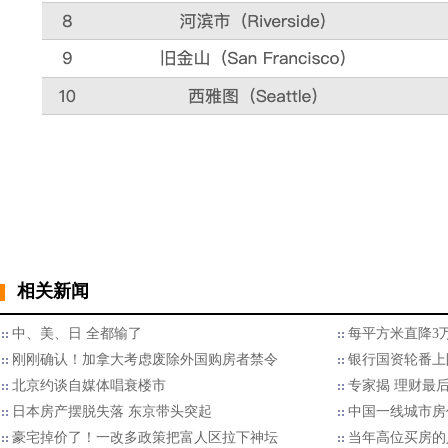
相关新闻
中、美、日 全都输了
每平方米直降3
刚刚确认！加拿大考虑废除外国购房者禁令
银行国资轮番上
北京约谈自媒体唱衰楼市
专家揭 理财最
日本房产摆脱失落 东京带头突起
中国一线城市房
豪宅掉价了！一改多政策把富人区拉下神坛
当年高位买房的