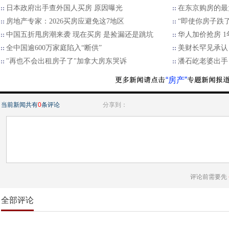
日本政府出手查外国人买房 原因曝光
在东京购房的最
房地产专家：2026买房应避免这7地区
“即使你房子跌了
中国五折甩房潮来袭 现在买房 是捡漏还是跳坑
华人加价抢房 1
全中国逾600万家庭陷入“断供”
美财长罕见承认
"再也不会出租房子了"加拿大房东哭诉
潘石屹老婆出手
“房产”
当前新闻共有
0
条评论
分享到：
评论前需要先
全部评论