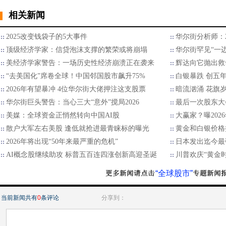
相关新闻
2025改变钱袋子的5大事件
华尔街分析师：2
顶级经济学家：信贷泡沫支撑的繁荣或将崩塌
华尔街罕见“一边
美经济学家警告：一场历史性经济崩溃正在袭来
辉达向它抛出救
“去美国化”席卷全球！中国邻国股市飙升75%
白银暴跌 创五
2026年有望暴冲 4位华尔街大佬押注这支股票
暗流汹涌 花旗
华尔街巨头警告：当心三大“意外”搅局2026
最后一次股东大
美媒：全球资金正悄然转向中国AI股
大赢家？曝202
散户大军左右美股 逢低就抢进最青睐标的曝光
黄金和白银价格
2026年将出现“50年来最严重的危机”
日本发出迄今最
AI概念股继续助攻 标普五百连四涨创新高迎圣诞
川普欢庆“黄金
“全球股市”
当前新闻共有
0
条评论
分享到：