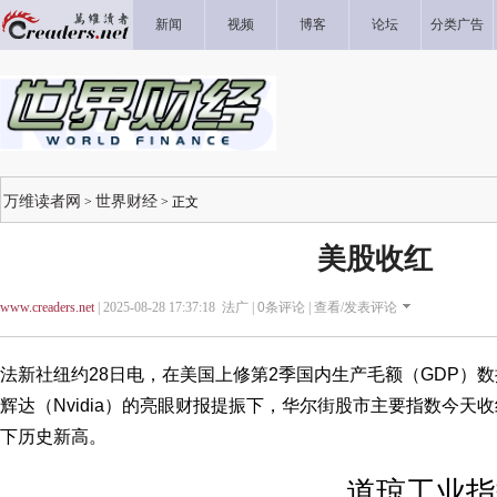
新闻
视频
博客
论坛
分类广告
万维读者网
世界财经
>
> 正文
美股收红
www.creaders.net
| 2025-08-28 17:37:18 法广 |
0
条评论 |
查看/发表评论
法新社纽约28日电，在美国上修第2季国内生产毛额（GDP）数
辉达（Nvidia）的亮眼财报提振下，华尔街股市主要指数今天
下历史新高。
道琼工业指数