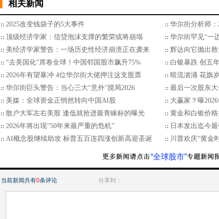
相关新闻
2025改变钱袋子的5大事件
华尔街分析师：2
顶级经济学家：信贷泡沫支撑的繁荣或将崩塌
华尔街罕见“一边
美经济学家警告：一场历史性经济崩溃正在袭来
辉达向它抛出救
“去美国化”席卷全球！中国邻国股市飙升75%
白银暴跌 创五
2026年有望暴冲 4位华尔街大佬押注这支股票
暗流汹涌 花旗
华尔街巨头警告：当心三大“意外”搅局2026
最后一次股东大
美媒：全球资金正悄然转向中国AI股
大赢家？曝202
散户大军左右美股 逢低就抢进最青睐标的曝光
黄金和白银价格
2026年将出现“50年来最严重的危机”
日本发出迄今最
AI概念股继续助攻 标普五百连四涨创新高迎圣诞
川普欢庆“黄金
“全球股市”
当前新闻共有
0
条评论
分享到：