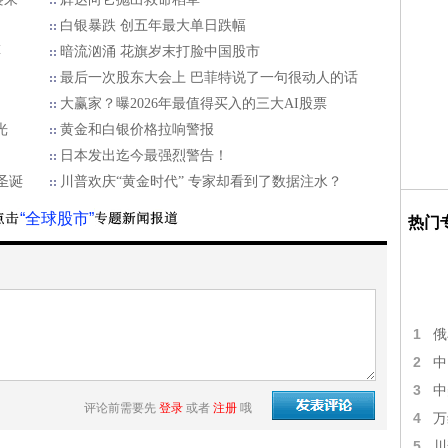
白银暴跌 创五年最大单日跌幅
票
暗流汹涌 花旗岁末打脸中国股市
最后一次股东大会上 巴菲特说了一句很动人的话
大赢家？曝2026年最值得买入的三大AI股票
光
黄金和白银价格拉响警报
日本发出迄今最强烈警告！
圣诞
川普欢庆“黄金时代” 专家却看到了数据注水？
“全球股市”
热门
1
俄
2
中
3
中
评论前需要先
登录
或者
注册
哦
4
万
5
川