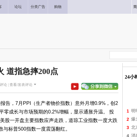
客
论坛
分类广告
购物
简
 道指急摔200点
24
评论 |
查看/发表评论
告，7月PPI（生产者物价指数）意外月增0.9%，创2
1
明
平零成长与市场预期的0.2%增幅，显示通胀升温。 投
2
爆
美股一开盘主要指数应声走跌，道琼工业指数一度大跌
3
北
数与标普500指数一度震荡翻红。
4
消