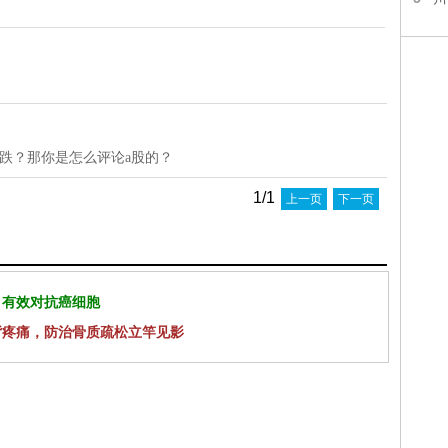
大跌？那你是怎么评论a股的？
1/1
上一页
下一页
 有效对抗癌细胞
背疼痛，防治骨质疏松立竿见影