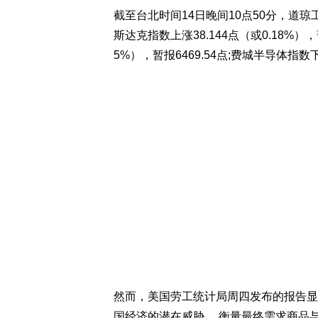
截至台北时间14日晚间10点50分，道琼工业指
斯达克指数上涨38.144点（或0.18%），暂
5%），暂报6469.54点;费城半导体指数下跌
然而，美国劳工统计局周四发布的报告显
国经济的潜在威胁。 衡量最终需求商品与服