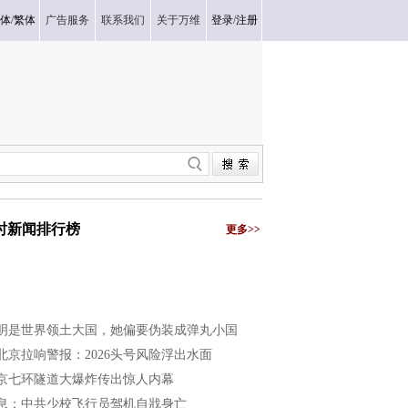
体
/
繁体
广告服务
联系我们
关于万维
登录
/
注册
小时新闻排行榜
更多>>
明是世界领土大国，她偏要伪装成弹丸小国
北京拉响警报：2026头号风险浮出水面
京七环隧道大爆炸传出惊人内幕
息：中共少校飞行员驾机自戕身亡