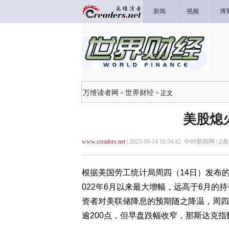
新闻
视频
博
万维读者网
世界财经
>
> 正文
美股熄火
www.creaders.net
| 2025-08-14 16:54:42 中时新闻网 |
2
条
根据美国劳工统计局周四（14日）发布的报
022年6月以来最大增幅，远高于6月的持
资者对美联储降息的预期随之降温，周四
逾200点，但早盘跌幅收窄，那斯达克指