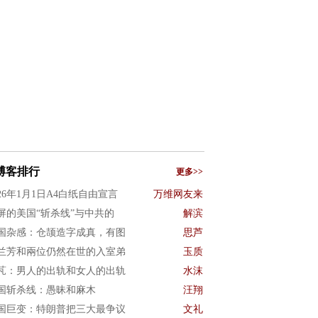
博客排行
更多>>
026年1月1日A4白纸自由宣言
万维网友来
屏的美国“斩杀线”与中共的
解滨
国杂感：仓颉造字成真，有图
思芦
兰芳和兩位仍然在世的入室弟
玉质
芃：男人的出轨和女人的出轨
水沫
国斩杀线：愚昧和麻木
汪翔
国巨变：特朗普把三大最争议
文礼