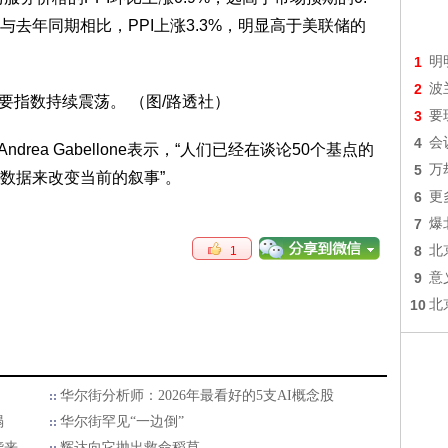
与去年同期相比，PPI上涨3.3%，明显高于美联储的
1
明
2
波
3
要
4
会
Andrea Gabellone表示，“人们已经在谈论50个基点的
5
万
数据来改变当前的叙事”。
6
更
7
爆
8
北
1
9
意
10
北
华尔街分析师：2026年最看好的5支AI概念股
塌
华尔街罕见“一边倒”
袭来
辉达向它抛出救命稻草