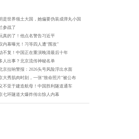
明是世界领土大国，她偏要伪装成弹丸小国
兰参战了
玩真的了！他点名警告习近平
议内幕曝光！习等四人遭“围攻”
劫不复！中国正在重演晚清最后十年
多人出事？北京流传神秘名单
北京拉响警报：2026头号风险浮出水面
京大秀肌肉时刻，一张“致命照片”被公布
义不亚于建造航母！中国胜利隧道通车
京七环隧道大爆炸传出惊人内幕