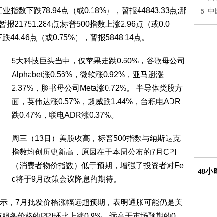
数下跌78.94点（或0.18%），暂报44843.33点;那
5
中
报21751.284点;标普500指数上涨2.96点（或0.0
44.46点（或0.75%），暂报5848.14点。
5大科技巨头当中，仅苹果走跌0.60%，谷歌母公司
Alphabet涨0.56%，微软涨0.92%，亚马逊涨
2.37%，脸书母公司Meta涨0.72%。 半导体类股方
面，英伟达涨0.57%，超威跌1.44%，台积电ADR
跌0.47%，联电ADR涨0.37%。
周三（13日）美股收高，标普500指数与纳斯达克
指数均创历史新高，原因在于本周公布的7月CPI
（消费者物价指数）低于预期，增强了投资者对Fe
48
d将于9月政策会议降息的期待。
示，7月批发价格涨幅远超预期，表明通胀可能仍是美
务价格的PPI环比上涨0.9%，远高于市场预期的0.