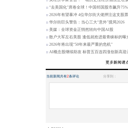
“去美国化”席卷全球！中国邻国股市飙升75%
2026年有望暴冲 4位华尔街大佬押注这支股
华尔街巨头警告：当心三大“意外”搅局2026
美媒：全球资金正悄然转向中国AI股
散户大军左右美股 逢低就抢进最青睐标的曝
2026年将出现“50年来最严重的危机”
AI概念股继续助攻 标普五百连四涨创新高迎
当前新闻共有
2
条评论
分享到：