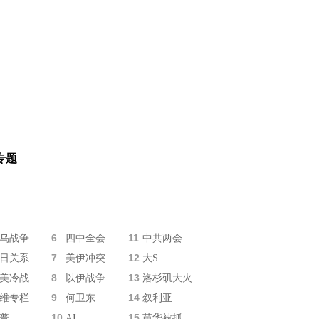
专题
6
11
乌战争
四中全会
中共两会
7
12
日关系
美伊冲突
大S
8
13
美冷战
以伊战争
洛杉矶大火
9
14
维专栏
何卫东
叙利亚
10
15
普
AI
苗华被抓