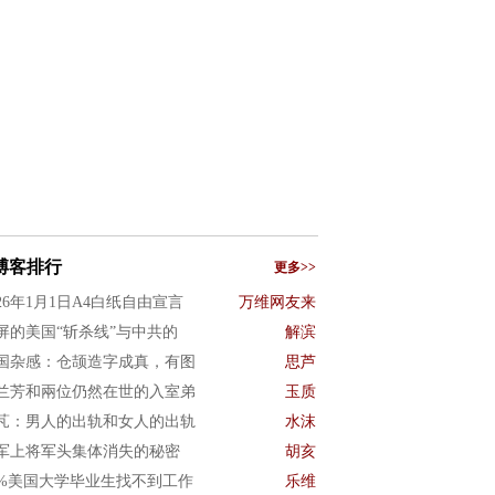
博客排行
更多>>
026年1月1日A4白纸自由宣言
万维网友来
屏的美国“斩杀线”与中共的
解滨
国杂感：仓颉造字成真，有图
思芦
兰芳和兩位仍然在世的入室弟
玉质
芃：男人的出轨和女人的出轨
水沫
军上将军头集体消失的秘密
胡亥
0%美国大学毕业生找不到工作
乐维