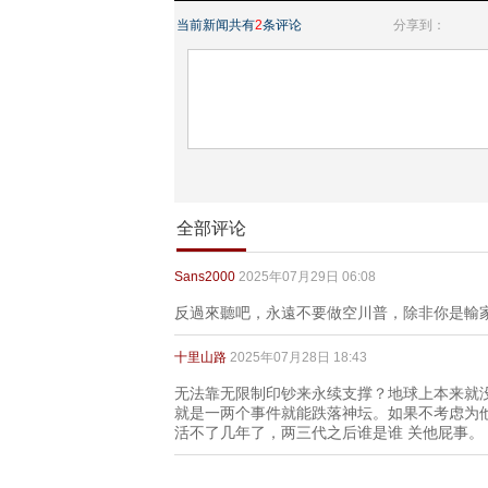
当前新闻共有
2
条评论
分享到：
全部评论
Sans2000
2025年07月29日 06:08
反過來聽吧，永遠不要做空川普，除非你是輸
十里山路
2025年07月28日 18:43
无法靠无限制印钞来永续支撑？地球上本来就没
就是一两个事件就能跌落神坛。如果不考虑为
活不了几年了，两三代之后谁是谁 关他屁事。