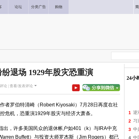
客
论坛
分类广告
购物
简
纷退场 1929年股灾恐重演
24
评论 |
查看/发表评论
清崎（Robert Kiyosaki）7月28日再度在社
1
逆
控危机，恐重演1929年股灾与经济大萧条。
2
习
，许多美国民众的退休帐户如401（k）与IRA中充
3
中
n Buffett）与投资大师罗杰斯（Jim Rogers）都已
4
中