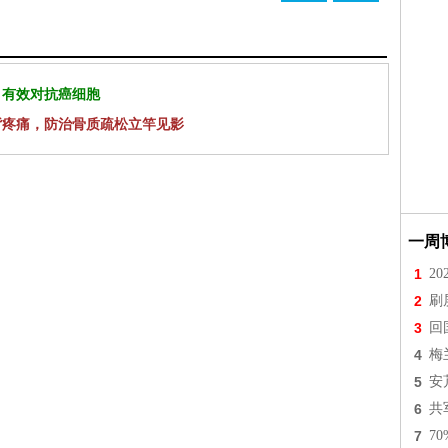
 有效对抗癌细胞
背疼痛，防治骨质疏松立竿见影
一周
1
2
2
刷
3
回
4
梅
5
安
6
共
7
7