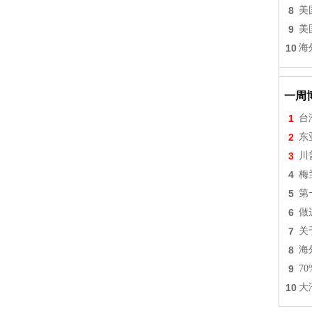
8
美
9
美
10
海
一周
1
台
2
东
3
川
4
梅
5
第
6
做
7
关
8
海
9
7
10
大