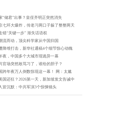
家“储君”出事？皇侄齐明正突然消失
京七环大爆炸，传老习两口子躲了整整两天
走错“关键一步” 渐失话语权
潮流而动，顶尖科学家从中国归国
遭降维打击，新华社通稿4个细节惊心动魄
年夜，中国多个大城市现诡异一幕
共官场突然敢骂习了，谁给的胆子？
国跨年夜万人倒数惊现这一幕！ 网：太尴
美国还狂？2026第一天，新加坡发文告诫中
人皆沉默：中共军演3个惊悚镜头