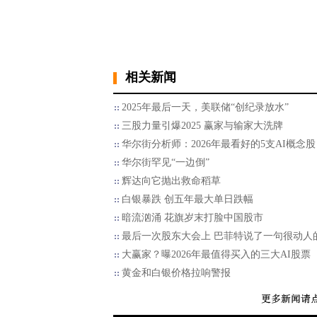
相关新闻
2025年最后一天，美联储“创纪录放水”
三股力量引爆2025 赢家与输家大洗牌
华尔街分析师：2026年最看好的5支AI概念股
华尔街罕见“一边倒”
辉达向它抛出救命稻草
白银暴跌 创五年最大单日跌幅
暗流汹涌 花旗岁末打脸中国股市
最后一次股东大会上 巴菲特说了一句很动人
大赢家？曝2026年最值得买入的三大AI股票
黄金和白银价格拉响警报