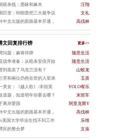
国斩杀线：愚昧和麻木
汪翔
国巨变：特朗普把三大最争议
文礼
外中文出版的新路基本开通，
高伐林
博文回复排行榜
更多>>
湾问题：麻将停牌
随意生活
亚战争准备：从暗杀安倍开始
随意生活
普到底卖了乌克兰没有？
山蛟龙
兰芳和兩位仍然在世的入室弟
玉质
一美女：《越人歌》-宋祖英
YOLO宥乐
这道题，知道明年你要去哪？
末班车
于离岸爱国
阿里克斯Y
外中文出版的新路基本开通，
高伐林
0%美国大学毕业生找不到工作
乐维
湾区的整合梦
文庙