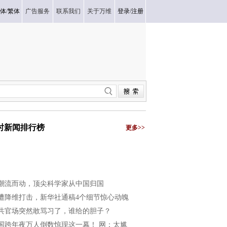
体
/
繁体
广告服务
联系我们
关于万维
登录
/
注册
小时新闻排行榜
更多>>
潮流而动，顶尖科学家从中国归国
遭降维打击，新华社通稿4个细节惊心动魄
共官场突然敢骂习了，谁给的胆子？
国跨年夜万人倒数惊现这一幕！ 网：太尴