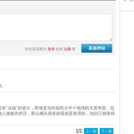
评论前需要先
登录
或者
注册
哦
家。
有"永续"的老大，即便是当年殖民大半个地球的大英帝国，也
他人做嫁衣的话，那么橘头很多政策就是有理的，他自己都老得
1/1
上一页
下一页