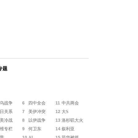
专题
6
11
乌战争
四中全会
中共两会
7
12
日关系
美伊冲突
大S
8
13
美冷战
以伊战争
洛杉矶大火
9
14
维专栏
何卫东
叙利亚
10
15
普
AI
苗华被抓