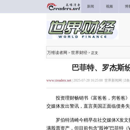
新闻
视频
博
万维读者网
世界财经
>
> 正文
巴菲特、罗杰斯纷
www.creaders.net
| 2025-07-28 16:25:08 世界新闻网 |
2
条
投资理财畅销书《富爸爸，穷爸爸》作者罗伯特
交媒体发出警讯，直言美国正面临债务失
罗伯特清崎今稍早在社交媒体X发文指出
满股票资产，但目前包含“股神”巴菲特（Warre