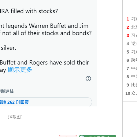
1
习
2
北
3
习
4
逆
5
习
6
跨
7
中
8
中
9
比
10
众
（X截图）