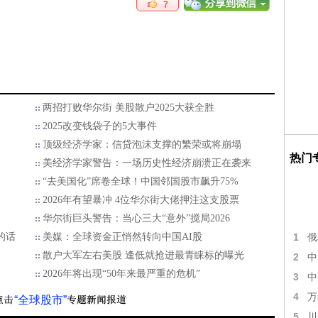
7
两招打败华尔街 美股散户2025大获全胜
2025改变钱袋子的5大事件
顶级经济学家：信贷泡沫支撑的繁荣或将崩塌
热门
美经济学家警告：一场历史性经济崩溃正在袭来
“去美国化”席卷全球！中国邻国股市飙升75%
2026年有望暴冲 4位华尔街大佬押注这支股票
华尔街巨头警告：当心三大“意外”搅局2026
的话
美媒：全球资金正悄然转向中国AI股
1
俄
散户大军左右美股 逢低就抢进最青睐标的曝光
2
中
2026年将出现“50年来最严重的危机”
3
中
4
万
“全球股市”
5
川