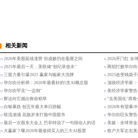
相关新闻
2026年美股延续涨势 但成败仍在毫厘之间
2026开门红 
2025年最后一天，美联储“创纪录放水”
两招打败华尔街 
三股力量引爆2025 赢家与输家大洗牌
2025改变钱袋
华尔街分析师：2026年最看好的5支AI概念股
顶级经济学家：
华尔街罕见“一边倒”
美经济学家警告
辉达向它抛出救命稻草
“去美国化”席
白银暴跌 创五年最大单日跌幅
2026年有望暴
暗流汹涌 花旗岁末打脸中国股市
华尔街巨头警告：
最后一次股东大会上 巴菲特说了一句很动人的话
美媒：全球资金
大赢家？曝2026年最值得买入的三大AI股票
散户大军左右美