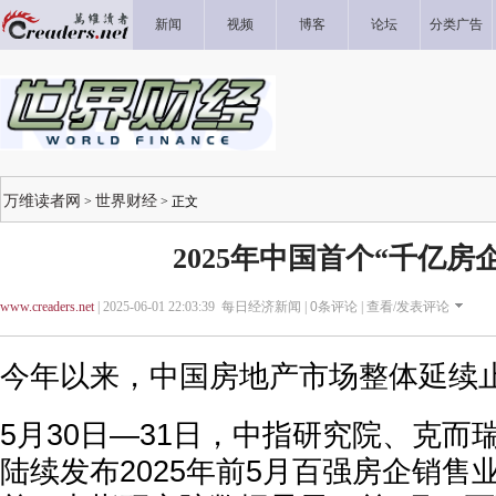
新闻
视频
博客
论坛
分类广告
万维读者网
世界财经
>
> 正文
2025年中国首个“千亿房
www.creaders.net
| 2025-06-01 22:03:39 每日经济新闻 |
0
条评论 |
查看/发表评论
今年以来，中国房地产市场整体延续
5月30日—31日，中指研究院、克而
陆续发布2025年前5月百强房企销售