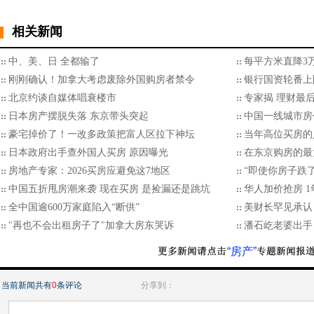
相关新闻
中、美、日 全都输了
每平方米直降3
刚刚确认！加拿大考虑废除外国购房者禁令
银行国资轮番上
北京约谈自媒体唱衰楼市
专家揭 理财最
日本房产摆脱失落 东京带头突起
中国一线城市房
豪宅掉价了！一改多政策把富人区拉下神坛
当年高位买房的
日本政府出手查外国人买房 原因曝光
在东京购房的最
房地产专家：2026买房应避免这7地区
“即使你房子跌了
中国五折甩房潮来袭 现在买房 是捡漏还是跳坑
华人加价抢房 1
全中国逾600万家庭陷入“断供”
美财长罕见承认
"再也不会出租房子了"加拿大房东哭诉
潘石屹老婆出手
“房产”
当前新闻共有
0
条评论
分享到：