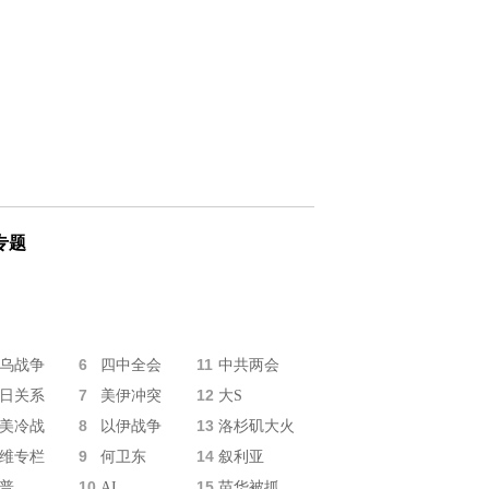
专题
6
11
乌战争
四中全会
中共两会
7
12
日关系
美伊冲突
大S
8
13
美冷战
以伊战争
洛杉矶大火
9
14
维专栏
何卫东
叙利亚
10
15
普
AI
苗华被抓