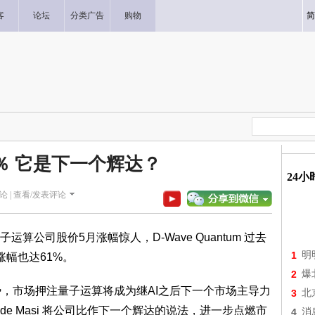
客
论坛
分类广告
购物
简
0％ 它是下一个辉达？
24
论 |
查看/发表评论
公司股价5月涨幅惊人，D-Wave Quantum 过去
1
明
g 涨幅也达61%。
2
爆
势，市场押注量子运算将成为继AI之后下一个市场主导力
3
北
lo de Masi 将公司比作下一个辉达的说法，进一步点燃市
4
消