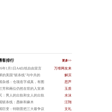
博客排行
更多>>
026年1月1日A4白纸自由宣言
万维网友来
屏的美国“斩杀线”与中共的
解滨
国杂感：仓颉造字成真，有图
思芦
兰芳和兩位仍然在世的入室弟
玉质
芃：男人的出轨和女人的出轨
水沫
国斩杀线：愚昧和麻木
汪翔
国巨变：特朗普把三大最争议
文礼