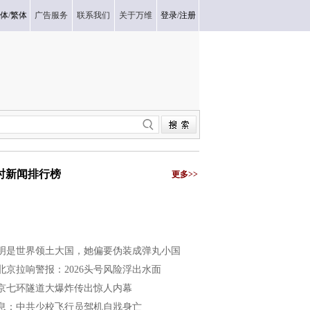
体
/
繁体
广告服务
联系我们
关于万维
登录
/
注册
小时新闻排行榜
更多>>
明是世界领土大国，她偏要伪装成弹丸小国
北京拉响警报：2026头号风险浮出水面
京七环隧道大爆炸传出惊人内幕
息：中共少校飞行员驾机自戕身亡