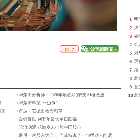
1
明
2
波
3
要
4
会
7
5
万
6
更
7
爆
8
北
9
意
华尔街分析师：2026年最看好的5支AI概念股
10
北
塌
华尔街罕见“一边倒”
袭来
辉达向它抛出救命稻草
白银暴跌 创五年最大单日跌幅
票
暗流汹涌 花旗岁末打脸中国股市
最后一次股东大会上 巴菲特说了一句很动人的话