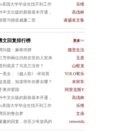
0%美国大学毕业生找不到工作
乐维
外中文出版的新路基本开通，
高伐林
朗普与德皇威廉二世
谢盛友文集
博文回复排行榜
更多>>
湾问题：麻将停牌
随意生活
兰芳和兩位仍然在世的入室弟
玉质
普到底卖了乌克兰没有？
山蛟龙
一美女：《越人歌》-宋祖英
YOLO宥乐
这道题，知道明年你要去哪？
末班车
于离岸爱国
阿里克斯Y
外中文出版的新路基本开通，
高伐林
0%美国大学毕业生找不到工作
乐维
湾区的整合梦
文庙
菓趣的回复，你至少有放风的
renweida