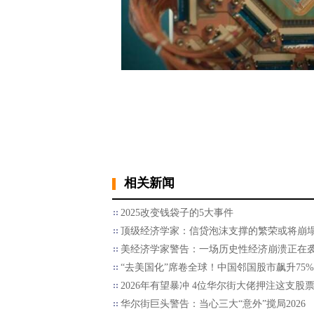
相关新闻
2025改变钱袋子的5大事件
顶级经济学家：信贷泡沫支撑的繁荣或将崩
美经济学家警告：一场历史性经济崩溃正在
“去美国化”席卷全球！中国邻国股市飙升75%
2026年有望暴冲 4位华尔街大佬押注这支股
华尔街巨头警告：当心三大“意外”搅局2026