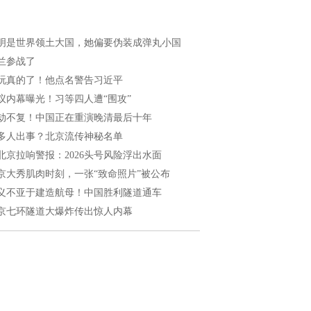
明是世界领土大国，她偏要伪装成弹丸小国
兰参战了
玩真的了！他点名警告习近平
议内幕曝光！习等四人遭“围攻”
劫不复！中国正在重演晚清最后十年
多人出事？北京流传神秘名单
北京拉响警报：2026头号风险浮出水面
京大秀肌肉时刻，一张“致命照片”被公布
义不亚于建造航母！中国胜利隧道通车
京七环隧道大爆炸传出惊人内幕