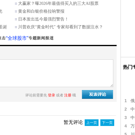
大赢家？曝2026年最值得买入的三大AI股票
光
黄金和白银价格拉响警报
日本发出迄今最强烈警告！
圣诞
川普欢庆“黄金时代” 专家却看到了数据注水？
“全球股市”
热门
评论前需要先
登录
或者
注册
哦
1
俄
2
中
3
中
暂无评论
上一页
下一页
4
万
5
川