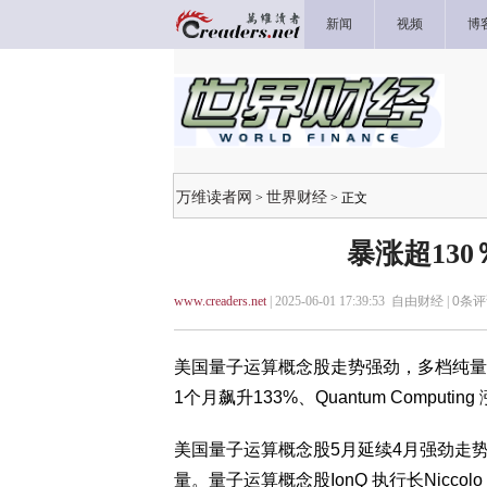
新闻
视频
博
万维读者网
世界财经
>
> 正文
暴涨超13
www.creaders.net
| 2025-06-01 17:39:53 自由财经 |
0
条评
美国量子运算概念股走势强劲，多档纯量子运算
1个月飙升133%、Quantum Computin
美国量子运算概念股5月延续4月强劲走
量。量子运算概念股IonQ 执行长Nicco