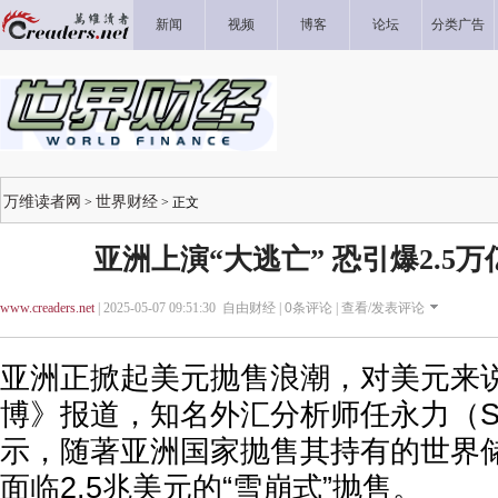
新闻
视频
博客
论坛
分类广告
万维读者网
世界财经
>
> 正文
亚洲上演“大逃亡” 恐引爆2.5
www.creaders.net
| 2025-05-07 09:51:30 自由财经 |
0
条评论 |
查看/发表评论
亚洲正掀起美元抛售浪潮，对美元来
博》报道，知名外汇分析师任永力（Step
示，随著亚洲国家抛售其持有的世界
面临2.5兆美元的“雪崩式”抛售。