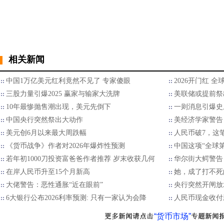
相关新闻
中国1万亿美元红利竟然不见了 专家傻眼
2026开门红 
三股力量引爆2025 赢家与输家大洗牌
美联储或提前祭
10年最惨抛售潮出现，美元先倒下
一则消息引爆史
中国央行突然祭出大动作
美经济学家警告
美元创6月以来最大周跌幅
人民币破7，这
《货币战争》作者对2026年爆炸性预测
中国这项“全球
若年初1000刀投资富爸爸作者推荐 岁末收获几何
华尔街大鳄警告
在岸人民币升至15个月新高
她，成了打不死
大佬警告：恶性通胀“近在眼前”
央行突然开闸放
6大银行公布2026利率预测: 只有一家认为会降
人民币现金收付
“货币市场”