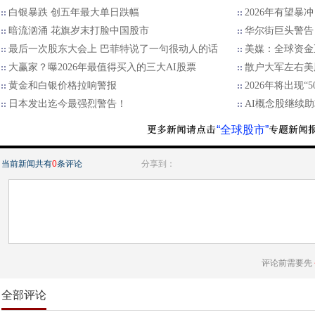
白银暴跌 创五年最大单日跌幅
2026年有望暴
暗流汹涌 花旗岁末打脸中国股市
华尔街巨头警告：
最后一次股东大会上 巴菲特说了一句很动人的话
美媒：全球资金
大赢家？曝2026年最值得买入的三大AI股票
散户大军左右美
黄金和白银价格拉响警报
2026年将出现“
日本发出迄今最强烈警告！
AI概念股继续
“全球股市”
当前新闻共有
0
条评论
分享到：
评论前需要先
全部评论