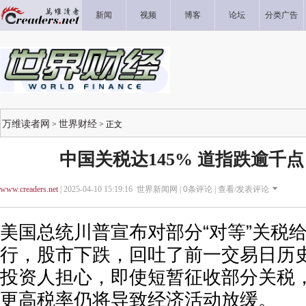
新闻
视频
博客
论坛
分类广告
万维读者网
世界财经
>
> 正文
中国关税达145% 道指跌逾千点 
www.creaders.net
| 2025-04-10 15:19:16 世界新闻网 |
0
条评论 |
查看/发表评论
美国总统川普宣布对部分“对等”关税给
行，股市下跌，回吐了前一交易日历
投资人担心，即使短暂征收部分关税
更高税率仍将导致经济活动放缓。