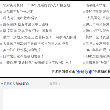
华尔街分析师：2026年最看好的5支AI概念股
顶级经济学家：
华尔街罕见“一边倒”
美经济学家警告
辉达向它抛出救命稻草
“去美国化”席
白银暴跌 创五年最大单日跌幅
2026年有望暴
暗流汹涌 花旗岁末打脸中国股市
华尔街巨头警告：
最后一次股东大会上 巴菲特说了一句很动人的话
美媒：全球资金
大赢家？曝2026年最值得买入的三大AI股票
散户大军左右美
黄金和白银价格拉响警报
2026年将出现“
日本发出迄今最强烈警告！
AI概念股继续
川普欢庆“黄金时代” 专家却看到了数据注水？
川普怒批“砖家”：
“全球股市”
当前新闻共有
0
条评论
分享到：