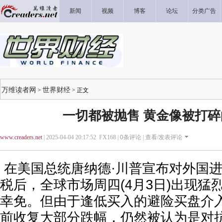
新闻
视频
博客
论坛
分类广告
万维读者网
世界财经
>
> 正文
一切都被抛售 黄金像被打
www.creaders.net
| 2025-04-04 20:17:52 FX168 |
0
条评论 |
查看/发表评论
在美国总统唐纳德·川普宣布对外国
税后，全球市场周四(4月3日)出现猛
幸免。但由于逢低买入的避险买盘介
前收复大部分跌幅，仍然被认为是对