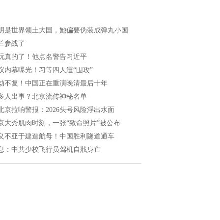
明是世界领土大国，她偏要伪装成弹丸小国
兰参战了
玩真的了！他点名警告习近平
议内幕曝光！习等四人遭“围攻”
劫不复！中国正在重演晚清最后十年
多人出事？北京流传神秘名单
北京拉响警报：2026头号风险浮出水面
京大秀肌肉时刻，一张“致命照片”被公布
义不亚于建造航母！中国胜利隧道通车
息：中共少校飞行员驾机自戕身亡