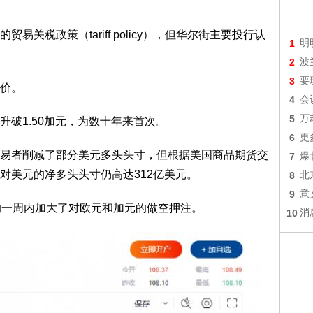
税政策（tariff policy），但华尔街主要投行认
1
明
2
波
3
要
价。
4
会
5
万
1.50加元，为数十年来首次。
6
更
者削减了部分美元多头头寸，但根据美国商品期货交
7
爆
场对美元的净多头头寸仍高达312亿美元。
8
北
9
意
一周内加大了对欧元和加元的做空押注。
10
消