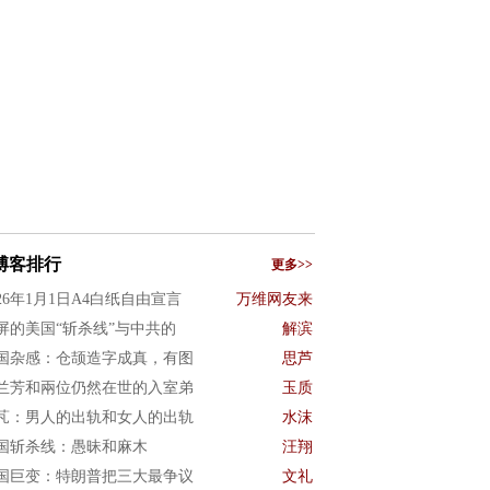
博客排行
更多>>
026年1月1日A4白纸自由宣言
万维网友来
屏的美国“斩杀线”与中共的
解滨
国杂感：仓颉造字成真，有图
思芦
兰芳和兩位仍然在世的入室弟
玉质
芃：男人的出轨和女人的出轨
水沫
国斩杀线：愚昧和麻木
汪翔
国巨变：特朗普把三大最争议
文礼