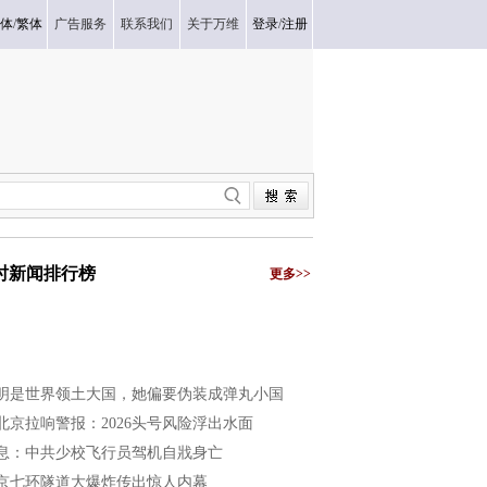
体
/
繁体
广告服务
联系我们
关于万维
登录
/
注册
小时新闻排行榜
更多>>
明是世界领土大国，她偏要伪装成弹丸小国
北京拉响警报：2026头号风险浮出水面
息：中共少校飞行员驾机自戕身亡
京七环隧道大爆炸传出惊人内幕