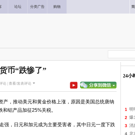
客
论坛
分类广告
购物
简
货币“跌惨了”
24
评论 |
查看/发表评论
资产，推动美元和黄金价格上涨，原因是美国总统唐纳
1
明
口钢铁和铝产品加征25%关税。
2
爆
走强，日元和加元成为主要受害者，其中日元一度下跌
3
消
4
北