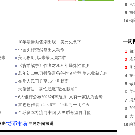
8
7
9
海
10
特
一周
10年最惨抛售潮出现，美元先倒下
中国央行突然祭出大动作
1
台
袭来
美元创6月以来最大周跌幅
2
梅
《货币战争》作者对2026年爆炸性预测
3
川
若年初1000刀投资富爸爸作者推荐 岁末收获几何
4
第
在岸人民币升至15个月新高
5
做
大佬警告：恶性通胀“近在眼前”
6
关
6大银行公布2026利率预测: 只有一家认为会降
7
海
富爸爸作者：2026年，它即将一飞冲天
8
7
跌
全球资本将流向中国 人民币有望再升值
9
大
“货币市场”
10
给