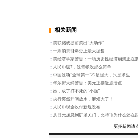
相关新闻
美联储或提前祭出“大动作”
一则消息引爆史上最大抛售
美经济学家警告：一场历史性经济崩溃正在
人民币破7，这笔帐没那么简单
中国这项“全球第一”不是强大，只是求生
华尔街大鳄警告：美元正接近崩溃点
她，成了打不死的“小强”
央行突然开闸放水，麻烦大了！
人民币现金收付新规发布
从日元加息到矿场关门，比特币为什么还在