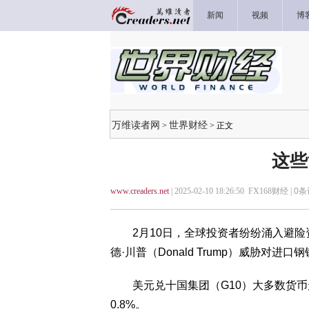
新闻
视频
博
万维读者网
世界财经
>
> 正文
这些
www.creaders.net
| 2025-02-10 18:26:50 FX168财经 |
0
条
2月10日，全球投资者纷纷涌入避险
德·川普（Donald Trump）威胁对进
美元兑十国集团（G10）大多数货币
0.8%。