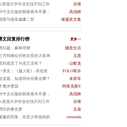
0%美国大学毕业生找不到工作
乐维
外中文出版的新路基本开通，
高伐林
朗普与德皇威廉二世
谢盛友文集
博文回复排行榜
更多>>
湾问题：麻将停牌
随意生活
兰芳和兩位仍然在世的入室弟
玉质
普到底卖了乌克兰没有？
山蛟龙
一美女：《越人歌》-宋祖英
YOLO宥乐
这道题，知道明年你要去哪？
末班车
于离岸爱国
阿里克斯Y
外中文出版的新路基本开通，
高伐林
0%美国大学毕业生找不到工作
乐维
湾区的整合梦
文庙
菓趣的回复，你至少有放风的
renweida