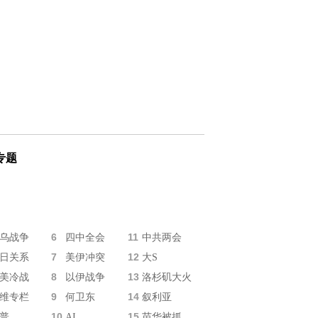
专题
6
11
乌战争
四中全会
中共两会
7
12
日关系
美伊冲突
大S
8
13
美冷战
以伊战争
洛杉矶大火
9
14
维专栏
何卫东
叙利亚
10
15
普
AI
苗华被抓