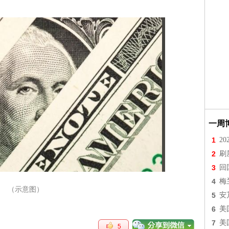
一周
1
2
2
刷
3
回
4
梅
（示意图）
5
安
6
美
7
美
5