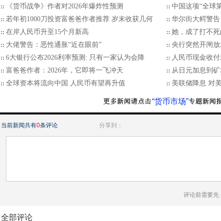
《货币战争》作者对2026年爆炸性预测
中国这项“全球
若年初1000刀投资富爸爸作者推荐 岁末收获几何
华尔街大鳄警告
在岸人民币升至15个月新高
她，成了打不死
大佬警告：恶性通胀“近在眼前”
央行突然开闸放
6大银行公布2026利率预测: 只有一家认为会降
人民币现金收付
富爸爸作者：2026年，它即将一飞冲天
从日元加息到矿
全球资本将流向中国 人民币有望再升值
美联储降息 对
“货币市场”
当前新闻共有
0
条评论
分享到：
评论前需要先
全部评论