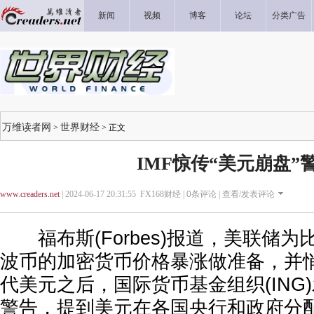
新闻
视频
博客
论坛
分类广告
万维读者网
世界财经
>
> 正文
IMF惊传“美元崩盘”
www.creaders.net
| 2024-06-17 20:31:55 FX168财经 |
0
条评论 |
查看/发表评论
福布斯(Forbes)报道，美联储为
波币的加密货币价格暴涨做准备，并
代美元之后，国际货币基金组织(ING
警告，提到美元在各国央行和政府分