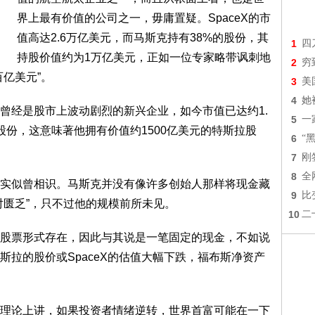
界上最有价值的公司之一，毋庸置疑。SpaceX的市
值高达2.6万亿美元，而马斯克持有38%的股份，其
1
四
持股价值约为1万亿美元，正如一位专家略带讽刺地
2
穷
亿美元”。
3
美
4
她
曾经是股市上波动剧烈的新兴企业，如今市值已达约1.
5
一
股份，这意味著他拥有价值约1500亿美元的特斯拉股
6
“
7
刚
8
全
实似曾相识。马斯克并没有像许多创始人那样将现金藏
9
比
对匮乏”，只不过他的规模前所未见。
10
二
股票形式存在，因此与其说是一笔固定的现金，不如说
拉的股价或SpaceX的估值大幅下跌，福布斯净资产
理论上讲，如果投资者情绪逆转，世界首富可能在一下