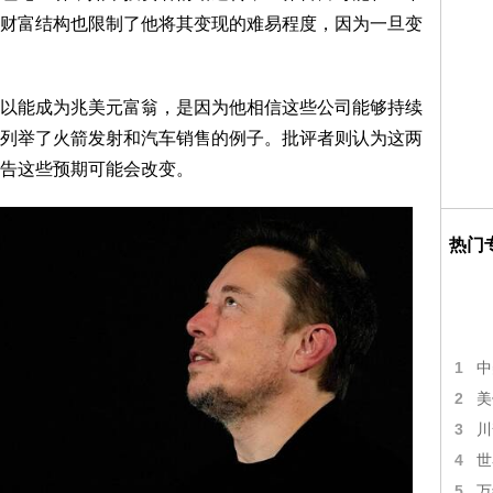
财富结构也限制了他将其变现的难易程度，因为一旦变
以能成为兆美元富翁，是因为他相信这些公司能够持续
列举了火箭发射和汽车销售的例子。批评者则认为这两
告这些预期可能会改变。
热门
1
中
2
美
3
川
4
世
5
万