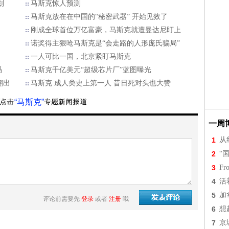
划
马斯克惊人预测
马斯克放在在中国的“秘密武器” 开始见效了
刚成全球首位万亿富豪，马斯克就遭曼达尼盯上
诺奖得主狠呛马斯克是“会走路的人形庞氏骗局”
一人可比一国，北京紧盯马斯克
码
马斯克千亿美元“超级芯片厂”蓝图曝光
翻出
马斯克 成人类史上第一人 昔日死对头也大赞
“马斯克”
一周
1
从
2
“
3
Fr
4
活
5
加
评论前需要先
登录
或者
注册
哦
6
想
7
京