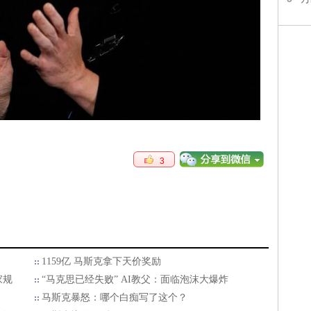
3
1159亿 马斯克拿下天价奖励
家规
“马克思已经失败” AI教父：面临泡沫大爆炸
马斯克暴怒：哪个白痴写了这个？