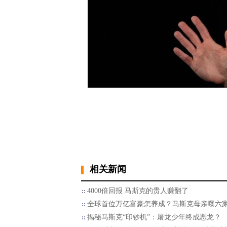
相关新闻
4000倍回报 马斯克的贵人赚翻了
全球首位万亿富豪怎养成？马斯克母亲曝六
揭秘马斯克“印钞机”：屠龙少年终成恶龙？