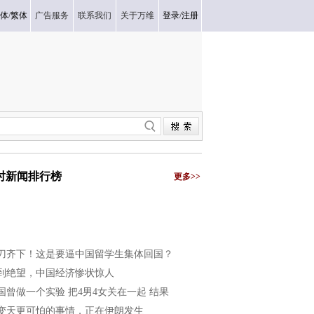
体
/
繁体
广告服务
联系我们
关于万维
登录
/
注册
小时新闻排行榜
更多>>
刀齐下！这是要逼中国留学生集体回国？
到绝望，中国经济惨状惊人
国曾做一个实验 把4男4女关在一起 结果
变天更可怕的事情，正在伊朗发生