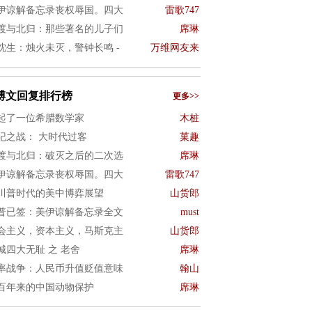
伊谅解备忘录丧权辱国。四大
雷歌747
渡与北归：那些著名的儿子们
席琳
沈生：烛火未灭，警钟长鸣 -
万维网友来
博文回复排行榜
更多>>
起了一位希腊数学家
木桩
纪之战： 大时代过客
菓趣
渡与北归：破灭之后的二次选
席琳
伊谅解备忘录丧权辱国。四大
雷歌747
川普时代的美中博弈展望
山货郎
普已签：美伊谅解备忘录全文
must
会主义，资本主义，马斯克主
山货郎
城四大无耻 之 老舍
席琳
率战争：人民币升值贬值意味
翰山
百年来的中国动物保护
席琳