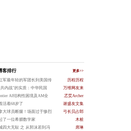
博客排行
更多>>
红军最年轻的军团长到美国传
历程历程
国共内战”的实质：中华民国
万维网友来
ontier AI结构性困境及AM全
孞烎Archer
着活着68岁了
谢盛友文集
拿大球员断腿！场面过于惨烈
弓长贝占郎
起了一位希腊数学家
木桩
城四大无耻 之 从郭沫若到冯
席琳