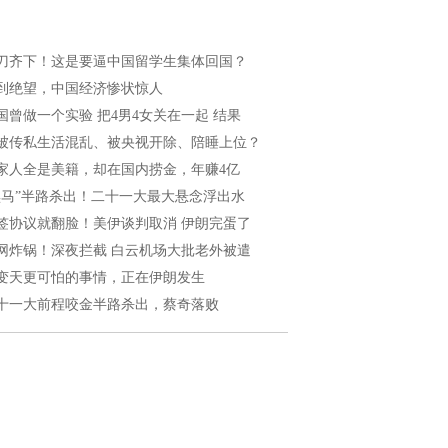
刀齐下！这是要逼中国留学生集体回国？
到绝望，中国经济惨状惊人
国曾做一个实验 把4男4女关在一起 结果
被传私生活混乱、被央视开除、陪睡上位？
家人全是美籍，却在国内捞金，年赚4亿
黑马”半路杀出！二十一大最大悬念浮出水
签协议就翻脸！美伊谈判取消 伊朗完蛋了
网炸锅！深夜拦截 白云机场大批老外被遣
变天更可怕的事情，正在伊朗发生
十一大前程咬金半路杀出，蔡奇落败