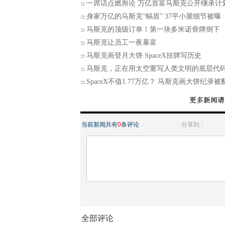
一席话点燃舆论 万亿首富马斯克公开继承计
身家万亿的马斯克“蜗居” 37平小屋细节被曝
马斯克的顶级订单！第一块多米诺骨牌倒下
马斯克让员工一夜暴富
马斯克画登月大饼 SpaceX挂牌写历史
马斯克，正在用太空重写人类文明的底层代
SpaceX不值1.77万亿？ 马斯克画大饼纪录被
当前新闻共有
0
条评论
分享到：
全部评论