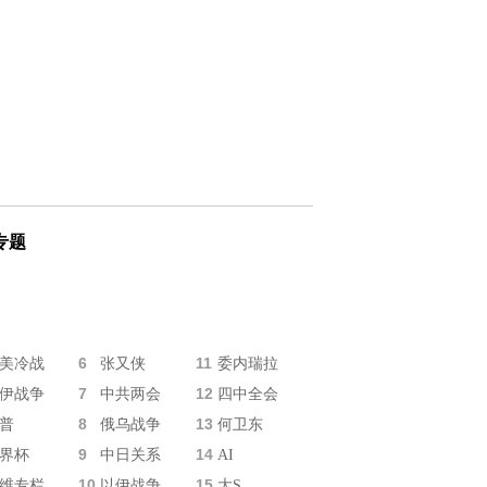
专题
6
11
美冷战
张又侠
委内瑞拉
7
12
伊战争
中共两会
四中全会
8
13
普
俄乌战争
何卫东
9
14
界杯
中日关系
AI
10
15
维专栏
以伊战争
大S