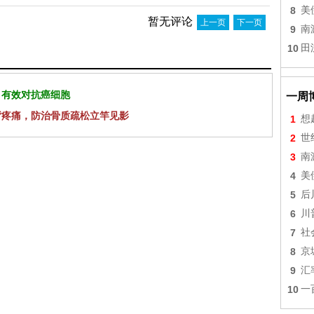
8
美
暂无评论
上一页
下一页
9
南
10
田
 有效对抗癌细胞
一周
背疼痛，防治骨质疏松立竿见影
1
想
2
世
3
南
4
美
5
后
6
川
7
社
8
京
9
汇
10
一