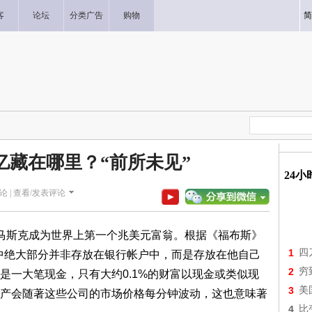
客
论坛
分类广告
购物
简
万亿藏在哪里？“前所未见”
24
论 |
查看/发表评论
，马斯克成为世界上第一个兆美元富翁。根据《福布斯》
1
四
其中绝大部分并非存放在银行帐户中，而是存放在他自己
2
穷
是一大笔现金，只有大约0.1%的财富以现金或类似现
3
美
产会随著这些公司的市场价格每分钟波动，这也意味著
4
比