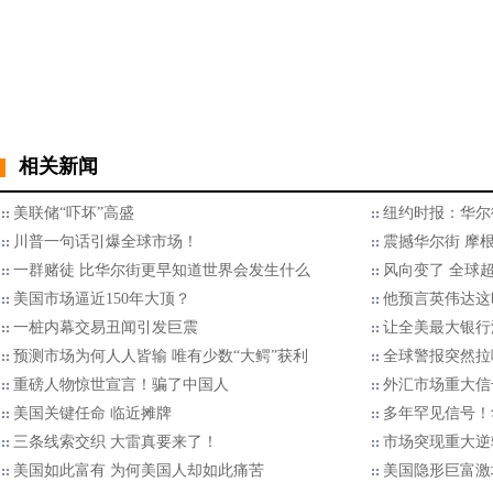
相关新闻
美联储“吓坏”高盛
纽约时报：华尔街全
川普一句话引爆全球市场！
震撼华尔街 摩根
一群赌徒 比华尔街更早知道世界会发生什么
风向变了 全球
美国市场逼近150年大顶？
他预言英伟达这
一桩内幕交易丑闻引发巨震
让全美最大银行
预测市场为何人人皆输 唯有少数“大鳄”获利
全球警报突然拉
重磅人物惊世宣言！骗了中国人
外汇市场重大信
美国关键任命 临近摊牌
多年罕见信号！
三条线索交织 大雷真要来了！
​市场突现重大逆
美国如此富有 为何美国人却如此痛苦
美国隐形巨富激