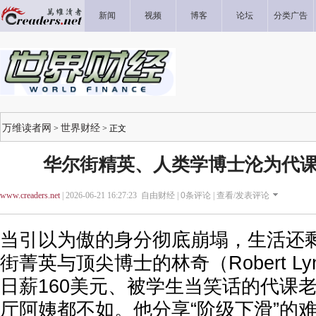
新闻
视频
博客
论坛
分类广告
万维读者网
世界财经
>
> 正文
华尔街精英、人类学博士沦为代课
www.creaders.net
| 2026-06-21 16:27:23 自由财经 |
0
条评论 |
查看/发表评论
当引以为傲的身分彻底崩塌，生活还
街菁英与顶尖博士的林奇（Robert L
日薪160美元、被学生当笑话的代课
厅阿姨都不如。他分享“阶级下滑”的