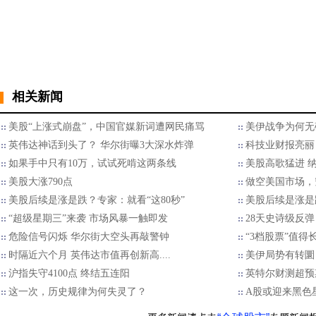
相关新闻
美股“上涨式崩盘”，中国官媒新词遭网民痛骂
美伊战争为何无
英伟达神话到头了？ 华尔街曝3大深水炸弹
科技业财报亮丽
如果手中只有10万，试试死啃这两条线
美股高歌猛进 
美股大涨790点
做空美国市场，
美股后续是涨是跌？专家：就看“这80秒”
美股后续是涨是跌
“超级星期三”来袭 市场风暴一触即发
28天史诗级反弹
危险信号闪烁 华尔街大空头再敲警钟
“3档股票”值得
时隔近六个月 英伟达市值再创新高....
美伊局势有转圜
沪指失守4100点 终结五连阳
英特尔财测超预期
这一次，历史规律为何失灵了？
A股或迎来黑色