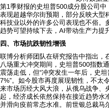
第1季财报的史坦普500成分股公司中
表现超越华尔街预期，部分反映大型
科技业以外的许多公司表现也不俗。
趋势可望持续下去，AI带动生产力提
四、市场抗跌韧性增强
联博分析师团队在研究报告中指出，在
八场重大冲突期间，史坦普500指数
震荡走低，但“冲突发生一年后，史坦普
7%”。如今股市再度展现韧性，不太
来市场历经大风大浪，从俄乌战争、
起，经济成长依然保持在接近趋势水
并滑向疫前常态水准。前世银总裁马尔