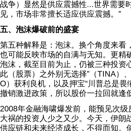
战争）显然是供应震撼性...世界需要
见，市场非常擅长适应供应震撼。”
五、泡沫爆破前的盛宴
第五种解释是：泡沫。换个角度来看，
也可能反映市场的自满与无知。更精
泡沫，截至目前为止，仍被三种投资心
此（股票）之外别无选择”（TINA）、
O）获利良机，以及押宝“川普总是畏缩
撤销激进政策，所以股价一拉回就逢
2008年金融海啸爆发前，能预见次
大祸的投资人少之又少。今天，伊朗
供应链和未来经济成长，不得而知。