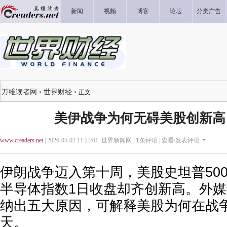
新闻
视频
博客
论坛
分类广告
万维读者网
世界财经
>
> 正文
美伊战争为何无碍美股创新高 
www.creaders.net
| 2026-05-02 11:23:01 世界新闻网 |
1
条评论 |
查看/发表评论
伊朗战争迈入第十周，美股史坦普50
半导体指数1日收盘却齐创新高。外
纳出五大原因，可解释美股为何在战
天。