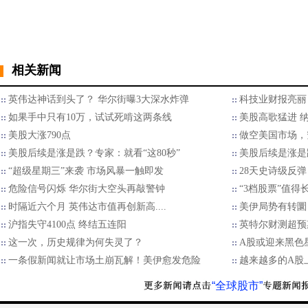
相关新闻
英伟达神话到头了？ 华尔街曝3大深水炸弹
科技业财报亮丽
如果手中只有10万，试试死啃这两条线
美股高歌猛进 
美股大涨790点
做空美国市场，
美股后续是涨是跌？专家：就看“这80秒”
美股后续是涨是跌
“超级星期三”来袭 市场风暴一触即发
28天史诗级反弹
危险信号闪烁 华尔街大空头再敲警钟
“3档股票”值得
时隔近六个月 英伟达市值再创新高....
美伊局势有转圜
沪指失守4100点 终结五连阳
英特尔财测超预期
这一次，历史规律为何失灵了？
A股或迎来黑色
一条假新闻就让市场土崩瓦解！美伊愈发危险
越来越多的A股
“全球股市”