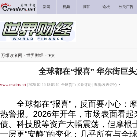
新闻
视频
博客
论坛
分类广告
万维读者网
世界财经
>
> 正文
全球都在“报喜” 华尔街巨
www.creaders.net
| 2026-02-16 18:03:19 全球货币 |
0
条评论 |
查看/发表评论
全球都在“报喜”，反而要小心：摩
热警报。2026年开年，市场表面看
债、科技股等资产大幅震荡，但摩根
一层更“安静”的变化：几乎所有与全