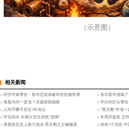
（示意图）
相关新闻
经济学家警告：股市恐迎来破坏性的抛售潮
东京股市涨疯了
美股为何一直涨？关键原因揭晓
华尔街巨头警告
人民币攀升至近3年高位
“黑天鹅”作者
罕见转向 长期大空头突然“投降”
本周开盘前 五
美股惊见史上最大泡沫 黑天鹅之父喊撤退
传来2个消息 