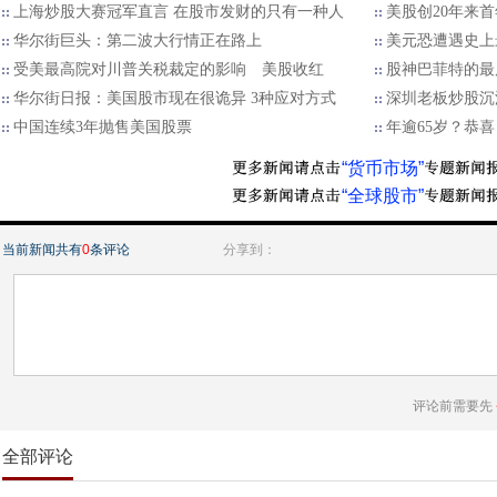
上海炒股大赛冠军直言 在股市发财的只有一种人
美股创20年来
华尔街巨头：第二波大行情正在路上
美元恐遭遇史上
受美最高院对川普关税裁定的影响 美股收红
股神巴菲特的最
华尔街日报：美国股市现在很诡异 3种应对方式
深圳老板炒股沉
中国连续3年抛售美国股票
年逾65岁？恭
“货币市场”
“全球股市”
当前新闻共有
0
条评论
分享到：
评论前需要先
全部评论