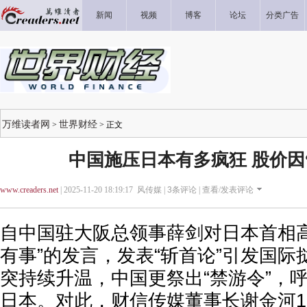
新闻
视频
博客
论坛
分类广告
万维读者网
世界财经
>
> 正文
中国施压日本有多疯狂 股价因
www.creaders.net
| 2025-11-20 18:19:17 风传媒 |
3
条评论 |
查看/发表评论
自中国驻大阪总领事薛剑对日本首相高
有事”的发言，发表“斩首论”引发国
突持续升温，中国更祭出“禁游令”，
日本。对此，财信传媒董事长谢金河1