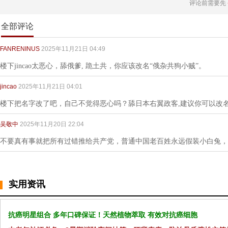
评论前需要先
全部评论
FANRENINUS
2025年11月21日 04:49
楼下jincao太恶心，舔俄爹, 跪土共，你应该改名“俄杂共狗小贼”。
jincao
2025年11月21日 04:01
楼下把名字改了吧，自己不觉得恶心吗？舔日本右翼政客,建议你可以改
吴敬中
2025年11月20日 22:04
不要真有事就把所有过错推给共产党，普通中国老百姓永远假装小白兔，
实用资讯
抗癌明星组合 多年口碑保证！天然植物萃取 有效对抗癌细胞