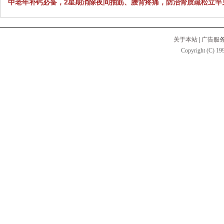
中老年补钙必备，2星期消除夜间抽筋、腰背疼痛，防治骨质疏松立竿
关于本站
|
广告服
Copyright (C) 199