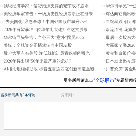
顶级经济学家：信贷泡沫支撑的繁荣或将崩塌
华尔街罕见“一边
美经济学家警告：一场历史性经济崩溃正在袭来
辉达向它抛出救
“去美国化”席卷全球！中国邻国股市飙升75%
白银暴跌 创五
2026年有望暴冲 4位华尔街大佬押注这支股票
暗流汹涌 花旗
华尔街巨头警告：当心三大“意外”搅局2026
最后一次股东大
美媒：全球资金正悄然转向中国AI股
大赢家？曝202
散户大军左右美股 逢低就抢进最青睐标的曝光
黄金和白银价格
2026年将出现“50年来最严重的危机”
日本发出迄今最
AI概念股继续助攻 标普五百连四涨创新高迎圣诞
川普欢庆“黄金
“全球股市”
当前新闻共有
3
条评论
分享到：