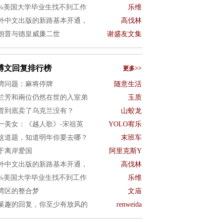
0%美国大学毕业生找不到工作
乐维
外中文出版的新路基本开通，
高伐林
朗普与德皇威廉二世
谢盛友文集
博文回复排行榜
更多>>
湾问题：麻将停牌
随意生活
兰芳和兩位仍然在世的入室弟
玉质
普到底卖了乌克兰没有？
山蛟龙
一美女：《越人歌》-宋祖英
YOLO宥乐
这道题，知道明年你要去哪？
末班车
于离岸爱国
阿里克斯Y
外中文出版的新路基本开通，
高伐林
0%美国大学毕业生找不到工作
乐维
湾区的整合梦
文庙
菓趣的回复，你至少有放风的
renweida