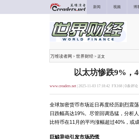
新闻
视频
博
万维读者网
世界财经
>
> 正文
以太坊惨跌9%，4
www.creaders.net
| 2025-11-03 17:18:42 FX168 |
0
条评论 
全球加密货币市场近日再度经历剧烈震荡，
日跌幅高达19%。尽管回调迅猛，分析
比特币在11月的平均涨幅超过40%，或
巨鲸异动引发市场恐慌