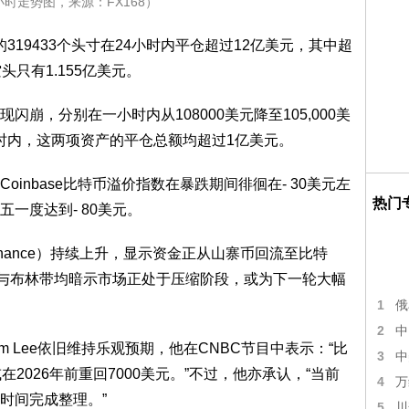
小时走势图，来源：FX168）
场的319433个头寸在24小时内平仓超过12亿美元，其中超
只有1.155亿美元。
崩，分别在一小时内从108000美元降至105,000美
一小时内，这两项资产的平仓总额均超过1亿美元。
inbase比特币溢价指数在暴跌期间徘徊在- 30美元左
热门
一度达到- 80美元。
ominance）持续上升，显示资金正从山寨币回流至比特
I与布林带均暗示市场正处于压缩阶段，或为下一轮大幅
1
俄
2
中
事长Tom Lee依旧维持乐观预期，他在CNBC节目中表示：“比
3
中
2026年前重回7000美元。”不过，他亦承认，“当前
4
万
时间完成整理。”
5
川