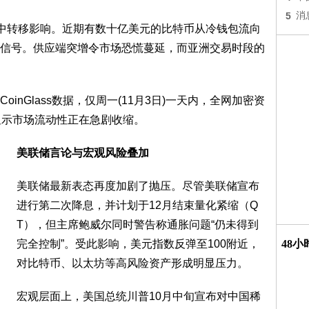
5
消
集中转移影响。近期有数十亿美元的比特币从冷钱包流向
信号。供应端突增令市场恐慌蔓延，而亚洲交易时段的
nGlass数据，仅周一(11月3日)一天内，全网加密资
显示市场流动性正在急剧收缩。
美联储言论与宏观风险叠加
美联储最新表态再度加剧了抛压。尽管美联储宣布
进行第二次降息，并计划于12月结束量化紧缩（Q
T），但主席鲍威尔同时警告称通胀问题“仍未得到
完全控制”。受此影响，美元指数反弹至100附近，
48
对比特币、以太坊等高风险资产形成明显压力。
宏观层面上，美国总统川普10月中旬宣布对中国稀