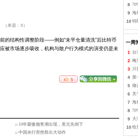
8
7
9
海
10
特
（来源：X）
前的结构性调整阶段——例如“未平仓量清洗”后比特币
一周
供应被市场逐步吸收，机构与散户行为模式的演变仍是未
1
台
2
梅
3
川
4
第
5
5
做
6
关
7
海
8
7
9
大
10年最惨抛售潮出现，美元先倒下
10
给
中国央行突然祭出大动作