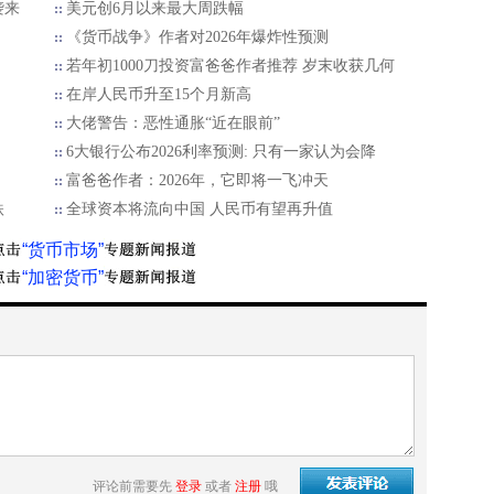
袭来
美元创6月以来最大周跌幅
《货币战争》作者对2026年爆炸性预测
若年初1000刀投资富爸爸作者推荐 岁末收获几何
在岸人民币升至15个月新高
大佬警告：恶性通胀“近在眼前”
6大银行公布2026利率预测: 只有一家认为会降
富爸爸作者：2026年，它即将一飞冲天
跌
全球资本将流向中国 人民币有望再升值
“货币市场”
“加密货币”
评论前需要先
登录
或者
注册
哦