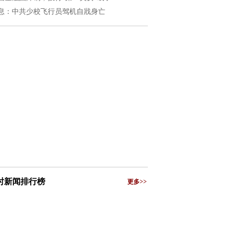
息：中共少校飞行员驾机自戕身亡
小时新闻排行榜
更多>>