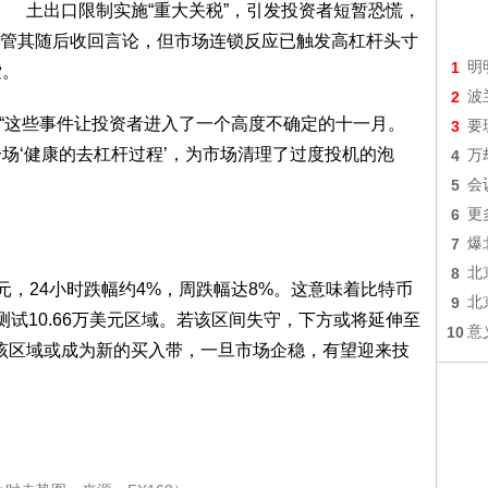
土出口限制实施“重大关税”，引发投资者短暂恐慌，
管其随后收回言论，但市场连锁反应已触发高杠杆头寸
1
明
索。
2
波
on指出：“这些事件让投资者进入了一个高度不确定的十一月。
3
要
场‘健康的去杠杆过程’，为市场清理了过度投机的泡
4
万
5
会
6
更
7
爆
8
北
0美元，24小时跌幅约4%，周跌幅达8%。这意味着比特币
9
北
正测试10.66万美元区域。若该区间失守，下方或将延伸至
10
意
，该区域或成为新的买入带，一旦市场企稳，有望迎来技