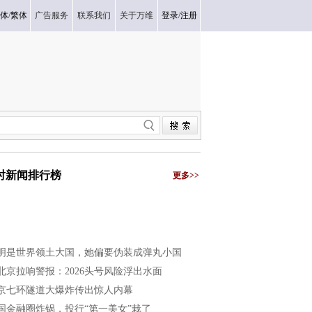
体
/
繁体
广告服务
联系我们
关于万维
登录
/
注册
小时新闻排行榜
更多>>
明是世界领土大国，她偏要伪装成弹丸小国
北京拉响警报：2026头号风险浮出水面
京七环隧道大爆炸传出惊人内幕
国金融圈炸锅，投行“第一美女”栽了