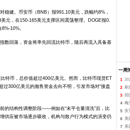
稳健。币安币（BNB）报991.10美元，跌幅约8%，
83美元，在150-165美元支撑区间震荡整理。DOGE报0.
8%-10%。
指数回落，资金将率先回流比特币，随后再流入具备基
一周
比特币，总价值超过400亿美元。然而，比特币现货ET
1
2
超过300亿美元的抛售资金去向不明，引发市场对“接盘
2
刷
3
回
4
梅
前的结构性调整阶段——例如在“未平仓量清洗”后，比
5
安
新增供应被市场逐步吸收，机构与散户行为模式的演变仍
6
美
7
美