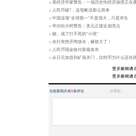
美经济学家警告：一场历史性经济崩溃正在
人民币破7，这笔帐没那么简单
中国这项“全球第一”不是强大，只是求生
华尔街大鳄警告：美元正接近崩溃点
她，成了打不死的“小强”
央行突然开闸放水，麻烦大了！
人民币现金收付新规发布
从日元加息到矿场关门，比特币为什么还在
当前新闻共有
0
条评论
分享到：