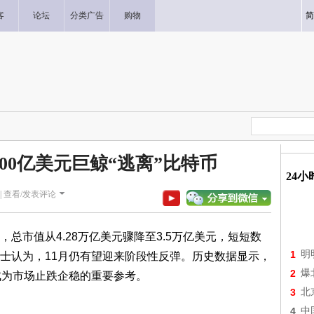
客
论坛
分类广告
购物
简
00亿美元巨鲸“逃离”比特币
24
|
查看/发表评论
总市值从4.28万亿美元骤降至3.5万亿美元，短短数
1
明
人士认为，11月仍有望迎来阶段性反弹。历史数据显示，
2
爆
成为市场止跌企稳的重要参考。
3
北
4
中