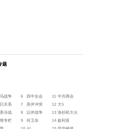
专题
6
11
乌战争
四中全会
中共两会
7
12
日关系
美伊冲突
大S
8
13
美冷战
以伊战争
洛杉矶大火
9
14
维专栏
何卫东
叙利亚
10
15
普
AI
苗华被抓