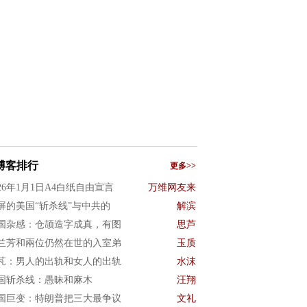
博客排行
更多>>
026年1月1日A4白纸自由宣言
万维网友来
屏的美国“斩杀线”与中共的
解滨
国杂感：仓颉造字成真，有图
思芦
兰芳和兩位仍然在世的入室弟
玉质
芃：男人的出轨和女人的出轨
水沫
国斩杀线：愚昧和麻木
汪翔
国巨变：特朗普把三大最争议
文礼