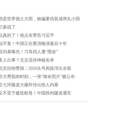
明是世界领土大国，她偏要伪装成弹丸小国
兰参战了
玩真的了！他点名警告习近平
劫不复！中国正在重演晚清最后十年
议内幕曝光！习等四人遭“围攻”
多人出事？北京流传神秘名单
北京拉响警报：2026头号风险浮出水面
京大秀肌肉时刻，一张“致命照片”被公布
京七环隧道大爆炸传出惊人内幕
义不亚于建造航母！中国胜利隧道通车