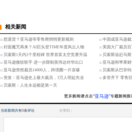
相关新闻
想退货？亚马逊等零售商悄悄更新规则
中国成亚马逊裁
封面魔咒再来？AI巨头登TIME年度风云人物
美国大厂裁员百
贝索斯1天内2个里程碑 世界首富太空竞赛升温
贝索斯追赶马斯
亚马逊微软联手 进一步限制英伟达对华出口
亚马逊和苹果财
亚马逊突然裁员14000人，跨境圈一片哀嚎
贝索斯从巴菲特
突发：亚马逊史上最大裁员，3万人明起失业
多管齐下 零售巨擘
贝索斯：人生永远都是第一天
“亚马逊”
当前新闻共有
0
条评论
分享到：