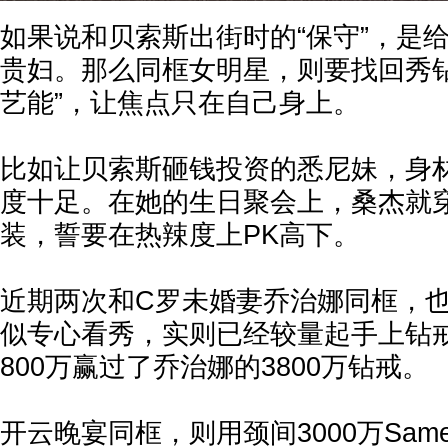
如果说和贝索斯出街时的“保守”，是
贵妇。那么同框女明星，则要找回秀钻
艺能”，让焦点只在自己身上。
比如让贝索斯砸钱投资的悉尼妹，身
度十足。在她的生日聚会上，桑杰就
装，誓要在热辣度上PK高下。
近期两次和C罗未婚妻乔治娜同框，
似专心看秀，实则已经较量起手上钻
800万赢过了乔治娜的3800万钻戒。
开云晚宴同框，则用颈间3000万Samer 