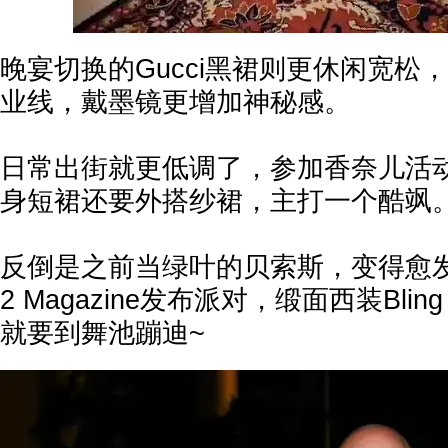
晚宴切换的Gucci黑裙则更休闲宽松
业线，戴墨镜更增加神秘感。
日常出街就更低调了，参加香奈儿活
身短裙还要外搭纱裙，主打一个酷飒
反倒是之前当绿叶的贝索斯，变得愈
2 Magazine发布派对，缎面西装Bling
就要到舞池蹦迪~