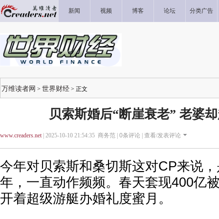
新闻
视频
博客
论坛
分类广告
万维读者网
世界财经
>
> 正文
贝索斯婚后“断崖衰老” 老婆
www.creaders.net
| 2025-10-10 21:54:35 商务范 |
0
条评论 |
查看/发表评论
今年对贝索斯和桑切斯这对CP来说
年，一直动作频频。春天套现400亿被
开着超级游艇办婚礼度蜜月。