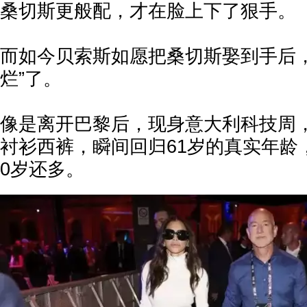
桑切斯更般配，才在脸上下了狠手。
而如今贝索斯如愿把桑切斯娶到手后，
烂”了。
像是离开巴黎后，现身意大利科技周
衬衫西裤，瞬间回归61岁的真实年龄
0岁还多。