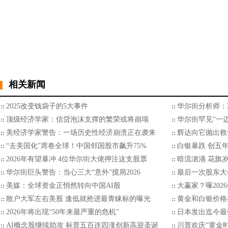
相关新闻
2025改变钱袋子的5大事件
华尔街分析师：2
顶级经济学家：信贷泡沫支撑的繁荣或将崩塌
华尔街罕见“一边
美经济学家警告：一场历史性经济崩溃正在袭来
辉达向它抛出救
“去美国化”席卷全球！中国邻国股市飙升75%
白银暴跌 创五
2026年有望暴冲 4位华尔街大佬押注这支股票
暗流汹涌 花旗
华尔街巨头警告：当心三大“意外”搅局2026
最后一次股东大
美媒：全球资金正悄然转向中国AI股
大赢家？曝202
散户大军左右美股 逢低就抢进最青睐标的曝光
黄金和白银价格
2026年将出现“50年来最严重的危机”
日本发出迄今最
AI概念股继续助攻 标普五百连四涨创新高迎圣诞
川普欢庆“黄金