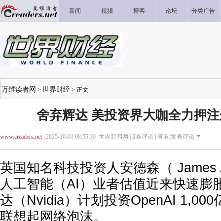
新闻
视频
博客
论坛
分类广告
万维读者网
世界财经
>
> 正文
舍弃辉达 美投资界大咖全力押
www.creaders.net
| 2025-10-01 08:55:30 世界新闻网 |
2
条评论 |
查看/发表评论
英国知名科技投资人安德森（ James A
人工智能（AI）业者估值近来快速膨
达（Nvidia）计划投资OpenAI 1,
联想起网络泡沫。