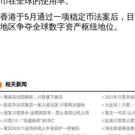
币在全球的使用率。
香港于5月通过一项稳定币法案后，
地区争夺全球数字资产枢纽地位。
相关新闻
遭最高法院限权，川普撂下狠话
2025年川普关
影星乔治克隆尼一家入籍法国 川普再次狠呛
大反转！川普：
报复川普禁令 这两国宣布：禁止美国公民入境
普京一句话 让
川普2.0：“高盛政府”的消亡
起底川普禁止爱
重回2020？这些外国人申请庇护一律被拒
泽伦斯基释放重