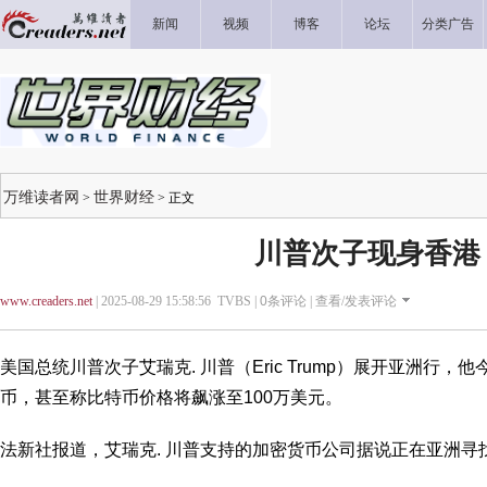
新闻
视频
博客
论坛
分类广告
万维读者网
世界财经
>
> 正文
川普次子现身香港
www.creaders.net
| 2025-08-29 15:58:56 TVBS |
0
条评论 |
查看/发表评论
美国总统川普次子艾瑞克. 川普（Eric Trump）展开亚洲行
币，甚至称比特币价格将飙涨至100万美元。
法新社报道，艾瑞克. 川普支持的加密货币公司据说正在亚洲寻