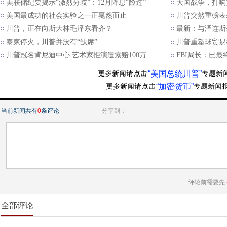
美联储纪要揭示“激烈分歧”：12月降息“险过”
大国战争，打响
美国最成功的社会实验之一正戛然而止
川普突然重磅表
川普，正在向斯大林毛泽东看齐？
最新：与泽连斯
泰柬停火，川普并没有“缺席”
川普重塑球贸易格
川普冠名肯尼迪中心 艺术家拒演遭索赔100万
FBI局长：已
“美国总统川普”
“加密货币”
当前新闻共有
0
条评论
分享到：
评论前需要先
全部评论