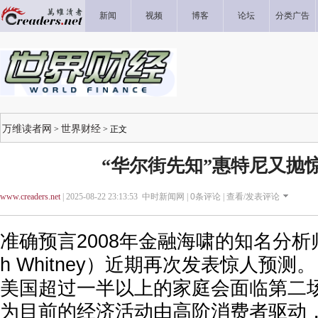
新闻
视频
博客
论坛
分类广告
万维读者网
世界财经
>
> 正文
“华尔街先知”惠特尼又抛
www.creaders.net
| 2025-08-22 23:13:53 中时新闻网 |
0
条评论 |
查看/发表评论
准确预言2008年金融海啸的知名分析师惠
h Whitney）近期再次发表惊人预测
美国超过一半以上的家庭会面临第二
为目前的经济活动由高阶消费者驱动