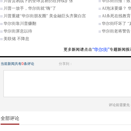
川普贸易战下的全球贸易仍在持续扩张
华尔街日报：致
川普一放手，华尔街就“嗨”了
AI泡沫要爆？ 
川普重建“华尔街朋友圈” 美金融巨头齐聚白宫
AI杀死在线教育
华尔街靠川普赚翻
华尔街吓坏了 “
华尔街屏息以待
华尔街老将警告：
美联储 不降息
“华尔街”
当前新闻共有
0
条评论
分享到：
评论前需要先
全部评论