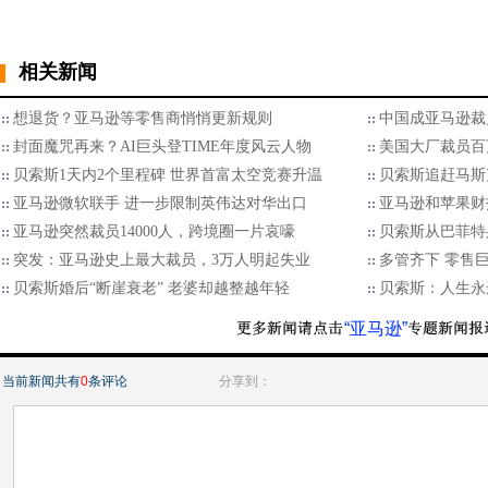
相关新闻
想退货？亚马逊等零售商悄悄更新规则
中国成亚马逊裁
封面魔咒再来？AI巨头登TIME年度风云人物
美国大厂裁员百
贝索斯1天内2个里程碑 世界首富太空竞赛升温
贝索斯追赶马斯
亚马逊微软联手 进一步限制英伟达对华出口
亚马逊和苹果财
亚马逊突然裁员14000人，跨境圈一片哀嚎
贝索斯从巴菲特
突发：亚马逊史上最大裁员，3万人明起失业
多管齐下 零售巨擘
贝索斯婚后“断崖衰老” 老婆却越整越年轻
贝索斯：人生永
“亚马逊”
当前新闻共有
0
条评论
分享到：