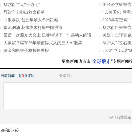
华尔街罕见“一边倒”
美经济学家警告
辉达向它抛出救命稻草
“去美国化”席
白银暴跌 创五年最大单日跌幅
2026年有望暴
暗流汹涌 花旗岁末打脸中国股市
华尔街巨头警告：
最后一次股东大会上 巴菲特说了一句很动人的话
美媒：全球资金
大赢家？曝2026年最值得买入的三大AI股票
散户大军左右美
黄金和白银价格拉响警报
2026年将出现“
“全球股市”
当前新闻共有
0
条评论
分享到：
评论前需要先
全部评论