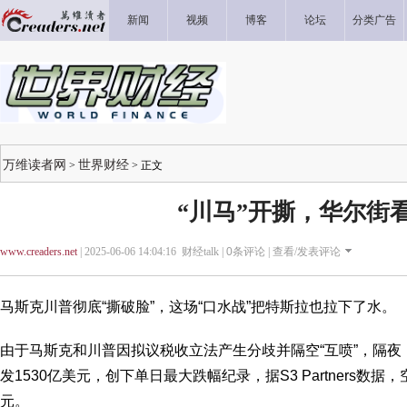
新闻
视频
博客
论坛
分类广告
万维读者网
世界财经
>
> 正文
“川马”开撕，华尔街
www.creaders.net
| 2025-06-06 14:04:16 财经talk |
0
条评论 |
查看/发表评论
马斯克川普彻底“撕破脸”，这场“口水战”把特斯拉也拉下了水。
由于马斯克和川普因拟议税收立法产生分歧并隔空“互喷”，隔夜
发1530亿美元，创下单日最大跌幅纪录，据S3 Partners数
元。