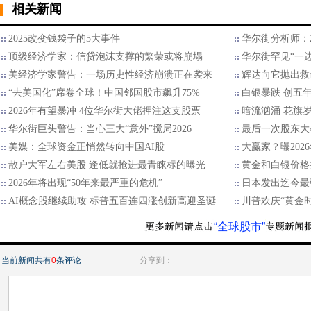
相关新闻
2025改变钱袋子的5大事件
华尔街分析师：2
顶级经济学家：信贷泡沫支撑的繁荣或将崩塌
华尔街罕见“一边
美经济学家警告：一场历史性经济崩溃正在袭来
辉达向它抛出救
“去美国化”席卷全球！中国邻国股市飙升75%
白银暴跌 创五
2026年有望暴冲 4位华尔街大佬押注这支股票
暗流汹涌 花旗
华尔街巨头警告：当心三大“意外”搅局2026
最后一次股东大
美媒：全球资金正悄然转向中国AI股
大赢家？曝202
散户大军左右美股 逢低就抢进最青睐标的曝光
黄金和白银价格
2026年将出现“50年来最严重的危机”
日本发出迄今最
AI概念股继续助攻 标普五百连四涨创新高迎圣诞
川普欢庆“黄金
“全球股市”
当前新闻共有
0
条评论
分享到：