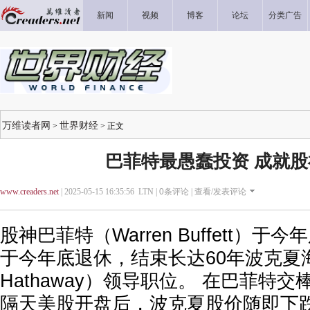
新闻
视频
博客
论坛
分类广告
万维读者网
世界财经
>
> 正文
巴菲特最愚蠢投资 成就
www.creaders.net
| 2025-05-15 16:35:56 LTN |
0
条评论 |
查看/发表评论
股神巴菲特（Warren Buffett）
于今年底退休，结束长达60年波克夏海瑟威
Hathaway）领导职位。 在巴菲特
隔天美股开盘后，波克夏股价随即下跌