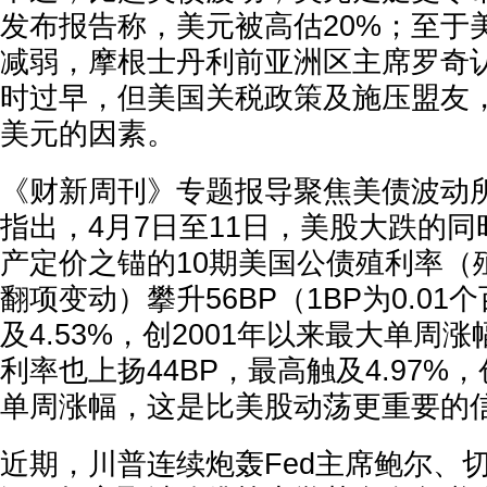
发布报告称，美元被高估20%；至于
减弱，摩根士丹利前亚洲区主席罗奇
时过早，但美国关税政策及施压盟友
美元的因素。
《财新周刊》专题报导聚焦美债波动
指出，4月7日至11日，美股大跌的
产定价之锚的10期美国公债殖利率（
翻项变动）攀升56BP（1BP为0.0
及4.53%，创2001年以来最大单周
利率也上扬44BP，最高触及4.97%，
单周涨幅，这是比美股动荡更重要的
近期，川普连续炮轰Fed主席鲍尔、