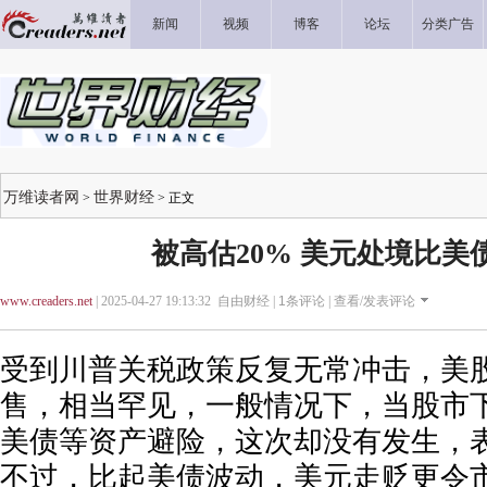
新闻
视频
博客
论坛
分类广告
万维读者网
世界财经
>
> 正文
被高估20% 美元处境比美
www.creaders.net
| 2025-04-27 19:13:32 自由财经 |
1
条评论 |
查看/发表评论
受到川普关税政策反复无常冲击，美
售，相当罕见，一般情况下，当股市
美债等资产避险，这次却没有发生，
不过，比起美债波动，美元走贬更令