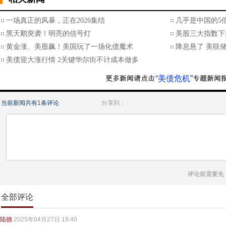
一场真正的风暴，正在2026集结
几乎是中国的5
黑天鹅突袭！明亮的信号灯
美股三大指数下
黄金涨、美股飙！美国玩了一场化债魔术
降息悬了 美联储
美债迎大涨行情 2关键华尔街不计成本做多
“美债危机”
当前新闻共有
1
条评论
分享到：
评论前需要先
全部评论
陆德
2025年04月27日 19:40