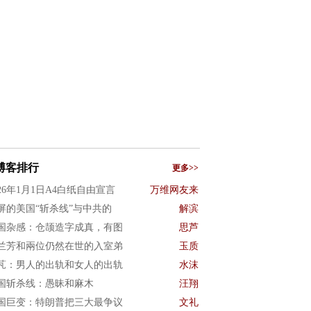
博客排行
更多>>
026年1月1日A4白纸自由宣言
万维网友来
屏的美国“斩杀线”与中共的
解滨
国杂感：仓颉造字成真，有图
思芦
兰芳和兩位仍然在世的入室弟
玉质
芃：男人的出轨和女人的出轨
水沫
国斩杀线：愚昧和麻木
汪翔
国巨变：特朗普把三大最争议
文礼