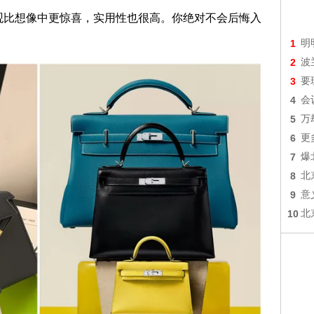
观比想像中更惊喜，实用性也很高。你绝对不会后悔入
1
明
2
波
3
要
4
会
5
万
6
更
7
爆
8
北
9
意
10
北