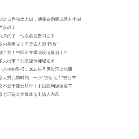
明是世界领土大国，她偏要伪装成弹丸小国
兰参战了
玩真的了！他点名警告习近平
议内幕曝光！习等四人遭“围攻”
劫不复！中国正在重演晚清最后十年
多人出事？北京流传神秘名单
北京拉响警报：2026头号风险浮出水面
京大秀肌肉时刻，一张“致命照片”被公布
义不亚于建造航母！中国胜利隧道通车
京七环隧道大爆炸传出惊人内幕