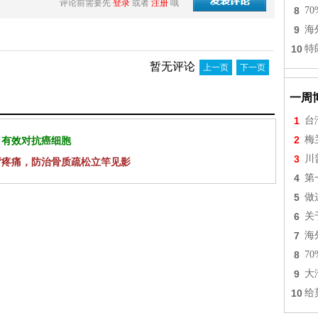
评论前需要先
登录
或者
注册
哦
8
7
9
海
10
特
暂无评论
上一页
下一页
一周
1
台
2
梅
 有效对抗癌细胞
3
川
背疼痛，防治骨质疏松立竿见影
4
第
5
做
6
关
7
海
8
7
9
大
10
给