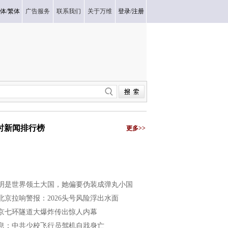
体
/
繁体
广告服务
联系我们
关于万维
登录
/
注册
小时新闻排行榜
更多>>
明是世界领土大国，她偏要伪装成弹丸小国
北京拉响警报：2026头号风险浮出水面
京七环隧道大爆炸传出惊人内幕
息：中共少校飞行员驾机自戕身亡