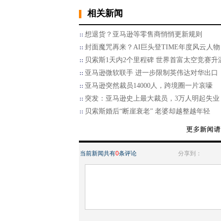
相关新闻
想退货？亚马逊等零售商悄悄更新规则
封面魔咒再来？AI巨头登TIME年度风云人物
贝索斯1天内2个里程碑 世界首富太空竞赛升
亚马逊微软联手 进一步限制英伟达对华出口
亚马逊突然裁员14000人，跨境圈一片哀嚎
突发：亚马逊史上最大裁员，3万人明起失业
贝索斯婚后“断崖衰老” 老婆却越整越年轻
当前新闻共有
0
条评论
分享到：