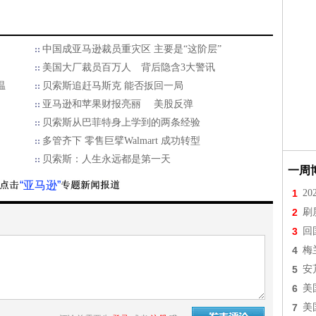
中国成亚马逊裁员重灾区 主要是“这阶层”
美国大厂裁员百万人 背后隐含3大警讯
温
贝索斯追赶马斯克 能否扳回一局
亚马逊和苹果财报亮丽 美股反弹
贝索斯从巴菲特身上学到的两条经验
多管齐下 零售巨擘Walmart 成功转型
贝索斯：人生永远都是第一天
一周
“亚马逊”
1
2
2
刷
3
回
4
梅
5
安
6
美
7
美