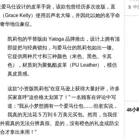
oyage）是爱马仕设计的皮革手袋，该款包曾经历多次改版，直
5
中
race Kelly）使用后声名大噪，并因此以她的名字命
奢华地位象征。
凯莉包的平替版由 Yatoga 品牌推出，设计上拥有顶
部提把与经典锁扣，与爱马仕的凯莉包如出一辙。
它提供两种尺寸和三种颜色（米色、黑色、卡其
色），材质则为聚氨酯皮革（PU Leather），模仿
真皮质感。
这款“小资版凯莉包”在亚马逊上获得大量好评，许多
买家直呼“这价格太划算了！” 一名顾客在评论中写
道：“我从小梦想拥有一个爱马仕包……但老实说，
48
我真的无法花 5 万到 6 万美元买包。然而，当我侄
外观真的无法分辨真假。是的，没有橙色的礼盒或防尘
合才拿出来用！”