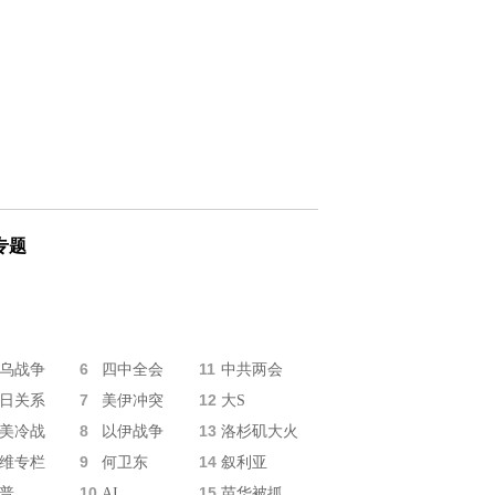
专题
6
11
乌战争
四中全会
中共两会
7
12
日关系
美伊冲突
大S
8
13
美冷战
以伊战争
洛杉矶大火
9
14
维专栏
何卫东
叙利亚
10
15
普
AI
苗华被抓