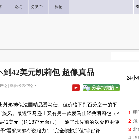
客
论坛
分类广告
购物
简
不到42美元凯莉包 超像真品
24
评论 |
查看/发表评论
）推出外形神似法国精品爱马仕、但价格不到百分之一的平
1
明
n）”旋风。最近亚马逊上又有另一款爱马仕经典凯莉包（K
2
爆
只要42美元（约1377元台币），除了比先前的沃金包更便
3
北
“看起来超有说服力”、“完全物超所值”等好评。
4
消