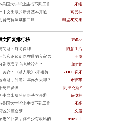
0%美国大学毕业生找不到工作
乐维
外中文出版的新路基本开通，
高伐林
朗普与德皇威廉二世
谢盛友文集
博文回复排行榜
更多>>
湾问题：麻将停牌
随意生活
兰芳和兩位仍然在世的入室弟
玉质
普到底卖了乌克兰没有？
山蛟龙
一美女：《越人歌》-宋祖英
YOLO宥乐
这道题，知道明年你要去哪？
末班车
于离岸爱国
阿里克斯Y
外中文出版的新路基本开通，
高伐林
0%美国大学毕业生找不到工作
乐维
湾区的整合梦
文庙
菓趣的回复，你至少有放风的
renweida