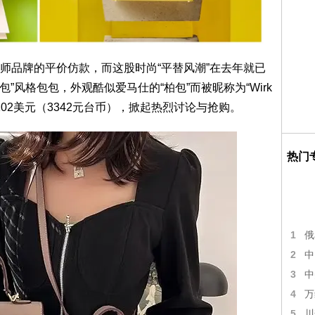
师品牌的平价仿款，而这股时尚“平替风潮”在去年就已
金包”风格包包，外观酷似爱马仕的“柏包”而被昵称为“Wirk
到102美元（3342元台币），掀起热烈讨论与抢购。
热门
1
俄
2
中
3
中
4
万
5
川