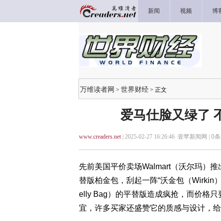
新闻
视频
博
万维读者网
世界财经
>
> 正文
爱马仕脸又绿了 
www.creaders.net
| 2025-02-27 16:26:46 壹苹新闻网 |
0
条
先前美国平价卖场Walmart（沃尔玛
替版柏金包，刮起一阵“沃金包（Wirki
elly Bag）的平替版造成疯抢，而价格
宜，许多买家还盛赞它的质感与设计，给予