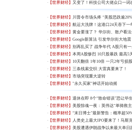
【世界财经】
又变了！科技公司大佬众口一词
【世界财经】
川普令市场头疼 “美股恐跌逾20%
【世界财经】
航运大洗牌！这港口24天吞下一
【世界财经】
黄金要涨了？ 华尔街、散户看法
【世界财经】
Google新算法 引发华尔街大地震
【世界财经】
别再乱买了 战争年代 A股只有
【世界财经】
本周A股惨烈 10只股暴跌 最高5
【世界财经】
10天翻倍 1年10倍 一只2年亏损
【世界财经】
三条线索交织 大雷真要来了！
【世界财经】
​市场突现重大逆转
【世界财经】
"永久买家"神话开始动摇
【世界财经】
退休在即 8个“致命错误”恐让毕
【世界财经】
美股惊魂一夜：英伟达“单骑救主
【世界财经】
“末日博士”最新警告：概率超50
【世界财经】
人类史上最大IPO要来了！马斯
【世界财经】
美股遭遇伊朗战争以来最大单日