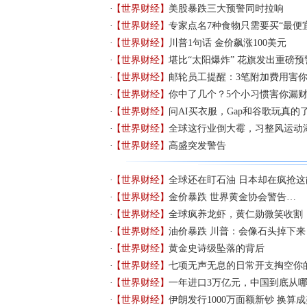
【世界财经】
美股暴跌三大预警同时拉响
【世界财经】
专家点名7种食物只需要买“最便
【世界财经】
川普1句话 金价飙涨100美元
【世界财经】
堪比“太阳爆炸” 花旗发出重磅预
【世界财经】
邮轮员工提醒：3笔附加费用害
【世界财经】
你中了几个？5个小习惯害你漏
【世界财经】
问AI买衣服，Gap和谷歌玩真的
【世界财经】
全球这行业倒大霉，习整风运动
【世界财经】
高盛突发警告
【世界财经】
全球还在盯石油 日本却在疯抢这
【世界财经】
金价暴跌 世界黄金协会警告…
【世界财经】
全球疯养龙虾，黄仁勋微笑收割
【世界财经】
油价暴跌 川普：会像石头掉下来
【世界财经】
黄金史诗级坠落的背后
【世界财经】
七项无声无息的日常开支掏空你
【世界财经】
一年进口3万亿元，中国到底从
【世界财经】
伊朗发行1000万面额新钞 换算