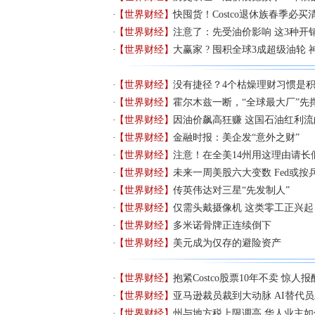
【世界财经】
快囤货！Costco退休族春季必买清单
【世界财经】
注意了：先受油价影响 这3种开
【世界财经】
大赢家 ? 囤积全球3成超级油轮
【世界财经】
没有捷径？4个枯燥理财习惯是
【世界财经】
霍尔木兹一断，“全球最大厂”先
【世界财经】
因油价飙高狂赚 这国石油红利流
【世界财经】
金融时报：美企发“意外之财”
【世界财经】
注意！在全美14州用这理由请长
【世界财经】
未来一周美股六大变数 Fed或按
【世界财经】
传英伟达对三星“先发制人”
【世界财经】
仅需头戴摄像机 这类零工正兴起
【世界财经】
多米诺骨牌正连续倒下
【世界财经】
美元成为仅存的避险资产
【世界财经】
抱紧Costco股票10年不卖 惊人
【世界财经】
亚马逊裁员裁到大动脉 AI替代员
【世界财经】
州与地方税上限调高 华人业主如