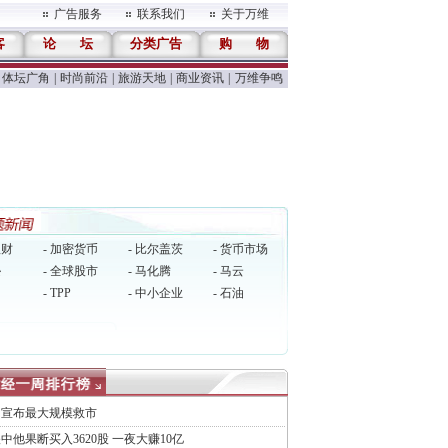
广告服务
联系我们
关于万维
客
论
坛
分类广告
购
物
体坛广角
|
时尚前沿
|
旅游天地
|
商业资讯
|
万维争鸣
理财
- 加密货币
- 比尔盖茨
- 货币市场
逊
- 全球股市
- 马化腾
- 马云
- TPP
- 中小企业
- 石油
国宣布最大规模救市
中他果断买入3620股 一夜大赚10亿