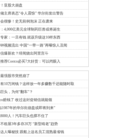
发！亚股大崩盘
储主席表态“令人震惊” 华尔街发出警告
会很惨！史无前例泡沫 正在袭来
：4,000亿美元全球制药巨兽或将诞生
专家：一旦有钱 就该升级这10样东西
分钟视频流出 中国“一带一路”再曝惊人丑闻
崇信爆新欢？绯闻烧出阿里宫斗
推荐Costco必买7大好货：可以闭眼入
球最强股市突然崩了
有10万闲钱？这样放一年多赚数千还能随时取
巨头，为何“翻车”？
stco赔钱了 收过这封促销信就能领
似1987年的华尔街崩盘或即将到来”
8000人！汽车巨头也撑不住了
不租屋3年多存20万 “新型啃老”趋势
达人曝秘技 跟船上这名员工混熟最省钱