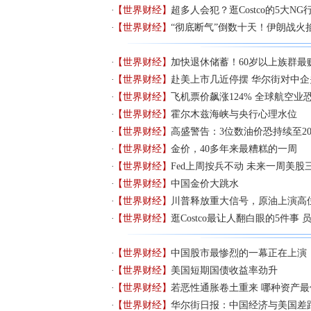
【世界财经】
超多人会犯？逛Costco的5大NG
【世界财经】
“彻底断气”倒数十天！伊朗战火
【世界财经】
加快退休储蓄！60岁以上族群最
【世界财经】
赴美上市几近停摆 华尔街对中企
【世界财经】
飞机票价飙涨124% 全球航空业
【世界财经】
霍尔木兹海峡与央行心理水位
【世界财经】
高盛警告：3位数油价恐持续至20
【世界财经】
金价，40多年来最糟糕的一周
【世界财经】
Fed上周按兵不动 未来一周美股
【世界财经】
中国金价大跳水
【世界财经】
川普释放重大信号，原油上演高
【世界财经】
逛Costco最让人翻白眼的5件事
【世界财经】
中国股市最惨烈的一幕正在上演
【世界财经】
美国短期国债收益率劲升
【世界财经】
若恶性通胀卷土重来 哪种资产最
【世界财经】
华尔街日报：中国经济与美国差