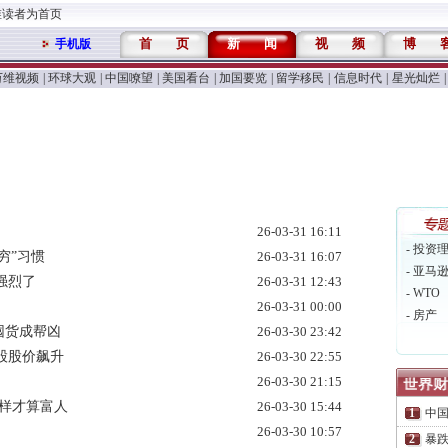
维读者为首页
首
页
新
闻
视
频
博
手机版
万维视频
|
环球大观
|
中国嘹望
|
美国看台
|
加国要览
|
留学移民
|
信息时代
|
星光灿烂
|
26-03-31 16:11
- 投资
穷”习惯
26-03-31 16:07
- 亚马
强烈了
26-03-31 12:43
- WTO
26-03-31 00:00
- 房产
囤货成帮凶
26-03-30 23:42
股股价飙升
26-03-30 22:55
26-03-30 21:15
怎样才算富人
26-03-30 15:44
中
26-03-30 10:57
暴跌