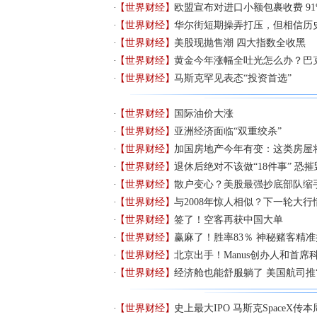
【世界财经】
欧盟宣布对进口小额包裹收费 9
【世界财经】
华尔街短期操弄打压，但相信历
【世界财经】
美股现抛售潮 四大指数全收黑
【世界财经】
黄金今年涨幅全吐光怎么办？巴
【世界财经】
马斯克罕见表态“投资首选”
【世界财经】
国际油价大涨
【世界财经】
亚洲经济面临“双重绞杀”
【世界财经】
加国房地产今年有变：这类房屋
【世界财经】
退休后绝对不该做“18件事” 恐
【世界财经】
散户变心？美股最强抄底部队缩
【世界财经】
与2008年惊人相似？下一轮大
【世界财经】
签了！空客再获中国大单
【世界财经】
赢麻了！胜率83％ 神秘赌客精
【世界财经】
北京出手！Manus创办人和首席
【世界财经】
经济舱也能舒服躺了 美国航司推
【世界财经】
史上最大IPO 马斯克SpaceX传