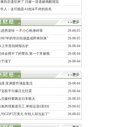
暴跌后遗症来了 日媒一语道破残酷现实
学人：这可能是AI泡沫不祥的前兆
大趋势逆转 一不小心粉身碎骨
26-08-05
1987年的华尔街崩盘或即将到来”
26-08-05
ceX上市首份财报出炉
26-08-04
退休金撑不了的警讯 第一个常被视
26-08-04
终于涨了
26-08-04
飙涨 亚洲股市满血复活
26-08-04
罕见联手引爆日元巨震
26-08-04
么贝森特要跑去日本救火
26-08-03
首条跨境索道完工 单程运送6至8分
26-08-02
均GDP3万美元 年轻人却当起了“
26-08-02