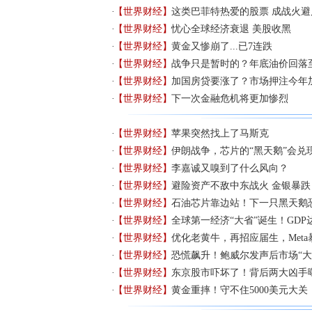
【世界财经】
这类巴菲特热爱的股票 成战火避
【世界财经】
忧心全球经济衰退 美股收黑
【世界财经】
黄金又惨崩了...已7连跌
【世界财经】
战争只是暂时的？年底油价回落
【世界财经】
加国房贷要涨了？市场押注今年加息
【世界财经】
下一次金融危机将更加惨烈
【世界财经】
苹果突然找上了马斯克
【世界财经】
伊朗战争，芯片的“黑天鹅”会兑
【世界财经】
李嘉诚又嗅到了什么风向？
【世界财经】
避险资产不敌中东战火 金银暴跌
【世界财经】
石油芯片靠边站！下一只黑天鹅
【世界财经】
全球第一经济“大省”诞生！GDP达
【世界财经】
优化老黄牛，再招应届生，Meta暴
【世界财经】
恐慌飙升！鲍威尔发声后市场“大
【世界财经】
东京股市吓坏了！背后两大凶手
【世界财经】
黄金重摔！守不住5000美元大关