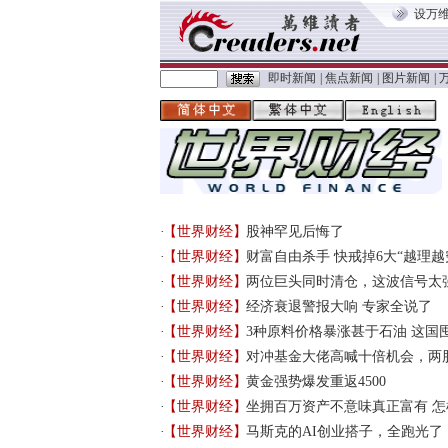
设万
即时新闻
|
焦点新闻
|
图片新闻
|
【世界财经】
股神罕见后悔了
【世界财经】
财富自由杀手 快戒掉6大“越理越
【世界财经】
两位巨头同时清仓，这波信号太
【世界财经】
经济衰退警报大响 专家全说了
【世界财经】
3种原料价格暴涨甚于石油 这国
【世界财经】
对冲基金大佬高喊十倍机会，两
【世界财经】
黄金强势爆发重返4500
【世界财经】
坐拥百万资产不意味真正富有 
【世界财经】
马斯克的AI创业搭子，全跑光了