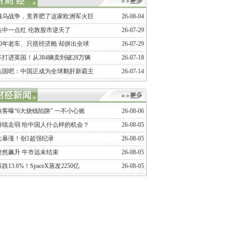
俄乌战争，竟养肥了这家欧洲军火巨
26-08-04
丛中一点红 伦敦股市逆天了
26-07-29
20年老车、只搭经济舱 却拼出全球
26-07-29
打进英国！从384辆卖到破28万辆
26-07-18
法国吧：中国正成为全球鹅肝新霸主
26-07-14
客曝“6大烧钱陷阱” 一不小心账
26-08-06
持续走弱 给中国人什么样的机会？
26-08-05
大暴涨！创1超强纪录
26-08-05
突然飙升 牛市远未结束
26-08-05
跌13.6%！SpaceX蒸发2250亿
26-08-05