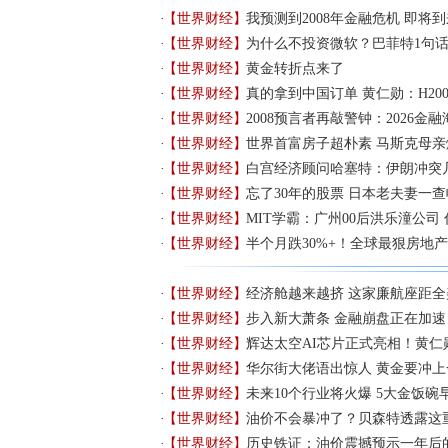
【世界财经】
我预测到2008年金融危机 即将
【世界财经】
为什么不投资微软？巴菲特1句
【世界财经】
黄金转折点来了
【世界财经】
真的拿到中国订单 黄仁勋：H20
【世界财经】
2008预言者再敲警钟：2026金
【世界财经】
世界首富房子超朴素 马斯克母亲
【世界财经】
白宫经济顾问哈塞特：伊朗冲突
【世界财经】
忘了30年的股票 日本老夫妻一
【世界财经】
MIT学霸：广州00后洪乐潼公司
【世界财经】
半个月跌30%+！全球最狠房地
【世界财经】
经济舱越来越挤 这家廉航座距全
【世界财经】
步入新大萧条 金融崩盘正在加速
【世界财经】
辉达太空AI芯片正式亮相！黄仁
【世界财经】
华尔街大佬语出惊人 黄金要冲上
【世界财经】
未来10个行业将火爆 5大金饭碗
【世界财经】
油价不会暴冲了？贝森特透露这
【世界财经】
历史铁证：油价震撼预示一年后的美股