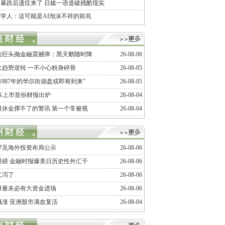
暴跌后遗症来了 日媒一语道破残酷现实
学人：这可能是AI泡沫不祥的前兆
街巨头抛金融震撼弹：黑天鹅随时降
26-08-06
大趋势逆转 一不小心粉身碎骨
26-08-05
1987年的华尔街崩盘或即将到来”
26-08-05
ceX上市首份财报出炉
26-08-04
退休金撑不了的警讯 第一个常被视
26-08-04
罕见海外投资布局公示
26-08-06
重磅 金融时报爆美日历史性外汇干
26-08-06
又泻了
26-08-06
爆量未必有大资金进场
26-08-06
飙涨 亚洲股市满血复活
26-08-04