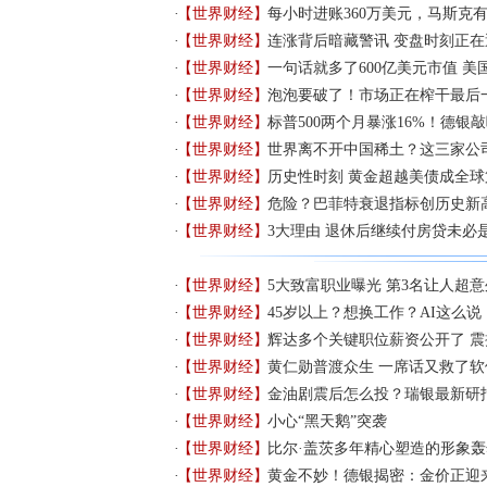
【世界财经】
每小时进账360万美元，马斯克
【世界财经】
连涨背后暗藏警讯 变盘时刻正在
【世界财经】
一句话就多了600亿美元市值 美
【世界财经】
泡泡要破了！市场正在榨干最后
【世界财经】
标普500两个月暴涨16%！德银
【世界财经】
世界离不开中国稀土？这三家公
【世界财经】
历史性时刻 黄金超越美债成全
【世界财经】
危险？巴菲特衰退指标创历史新
【世界财经】
3大理由 退休后继续付房贷未必
【世界财经】
5大致富职业曝光 第3名让人超意
【世界财经】
45岁以上？想换工作？AI这么说
【世界财经】
辉达多个关键职位薪资公开了 震
【世界财经】
黄仁勋普渡众生 一席话又救了软
【世界财经】
金油剧震后怎么投？瑞银最新研
【世界财经】
小心“黑天鹅”突袭
【世界财经】
比尔·盖茨多年精心塑造的形象
【世界财经】
黄金不妙！德银揭密：金价正迎来