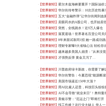
【世界财经】
霍尔木兹海峡要重开？国际油价
【世界财经】
华尔街传奇警示：10次历史性暴
【世界财经】
五大“金融炸弹”让华尔街闻到血
【世界财经】
卖眼药水的A股公司，也开始卖
【世界财经】
突然，全线跳水！近9万人爆仓
【世界财经】
落寞退场！世界著名百货公司关
【世界财经】
8年来面试靠同1招 她一路成功跳
【世界财经】
理财专家曝9大省钱心法 轻松存
【世界财经】
越来越多美国人崩溃：“从来没觉
【世界财经】
才强势反弹 黄金又泻了…
【世界财经】
川普政府绿卡新政，你需要了解
【世界财经】
华尔街警告：今夏恐现“能源断崖
【世界财经】
美国市场逼近150年大顶？
【世界财经】
用AI比雇人还贵，科技巨头纷纷
【世界财经】
AI不会导致“就业末日”！奥特
【世界财经】
美银示警：“厄运之门”即将打开
【世界财经】
找工作难？这行业大缺人 华人