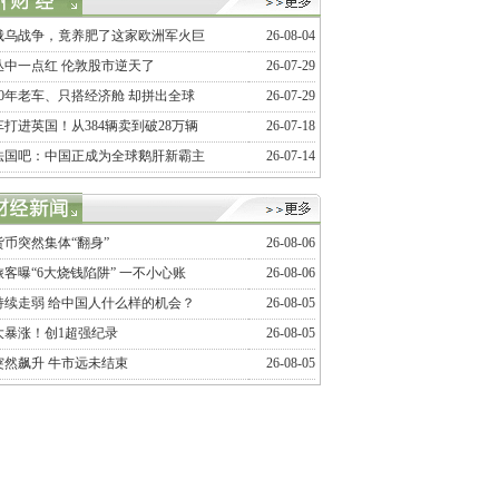
俄乌战争，竟养肥了这家欧洲军火巨
26-08-04
丛中一点红 伦敦股市逆天了
26-07-29
20年老车、只搭经济舱 却拼出全球
26-07-29
打进英国！从384辆卖到破28万辆
26-07-18
法国吧：中国正成为全球鹅肝新霸主
26-07-14
币突然集体“翻身”
26-08-06
客曝“6大烧钱陷阱” 一不小心账
26-08-06
持续走弱 给中国人什么样的机会？
26-08-05
大暴涨！创1超强纪录
26-08-05
突然飙升 牛市远未结束
26-08-05