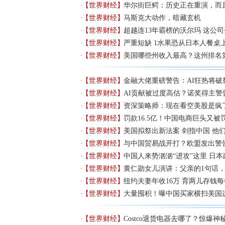
【世界财经】
华尔街巨鳄：历史正在重演，而
【世界财经】
马斯克大动作，暗藏玄机
【世界财经】
超越连13年霸榜的沃尔玛 这公司
【世界财经】
严重短缺 1水果恐从日本人餐桌
【世界财经】
美国哪些州收入最高？这州排名
【世界财经】
金融大佬重磅警告：AI狂热将破
【世界财经】
AI贡献被过度高估？诺奖得主警
【世界财经】
资深策略师：现在看空美股是疯
【世界财经】
罚款16.5亿！中国电商巨头又被
【世界财经】
美国拟祭出新法案 剑指中国 他
【世界财经】
与中国贸易战开打？欧盟发出警
【世界财经】
中国人来势汹汹“进攻”这里 日
【世界财经】
黄仁勋女儿演讲：父亲的1句话
【世界财经】
纽约夫妻年收16万 育两儿存钱每
【世界财经】
大量囤积！曝中国买家横扫美国
【世界财经】
Costco退货电器去哪了？惊爆神