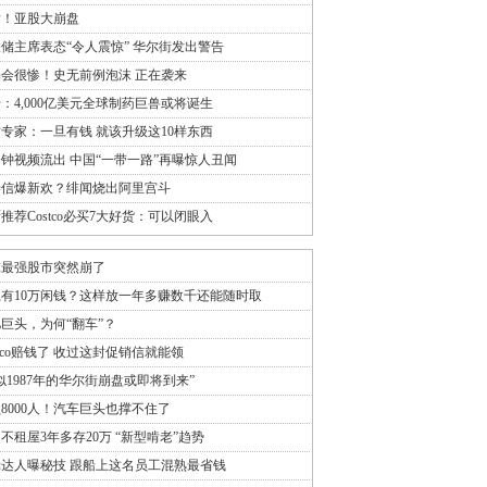
发！亚股大崩盘
储主席表态“令人震惊” 华尔街发出警告
会很惨！史无前例泡沫 正在袭来
：4,000亿美元全球制药巨兽或将诞生
专家：一旦有钱 就该升级这10样东西
分钟视频流出 中国“一带一路”再曝惊人丑闻
崇信爆新欢？绯闻烧出阿里宫斗
推荐Costco必买7大好货：可以闭眼入
球最强股市突然崩了
有10万闲钱？这样放一年多赚数千还能随时取
巨头，为何“翻车”？
stco赔钱了 收过这封促销信就能领
似1987年的华尔街崩盘或即将到来”
8000人！汽车巨头也撑不住了
不租屋3年多存20万 “新型啃老”趋势
达人曝秘技 跟船上这名员工混熟最省钱