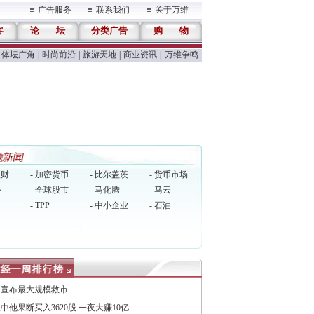
广告服务
联系我们
关于万维
客
论
坛
分类广告
购
物
体坛广角
|
时尚前沿
|
旅游天地
|
商业资讯
|
万维争鸣
理财
- 加密货币
- 比尔盖茨
- 货币市场
逊
- 全球股市
- 马化腾
- 马云
- TPP
- 中小企业
- 石油
国宣布最大规模救市
中他果断买入3620股 一夜大赚10亿