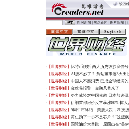
设万
即时新闻
|
焦点新闻
|
图片新闻
|
【世界财经】
比特币腰斩 两大历史级抄底信号
【世界财经】
AI股不妙了？ 辉达董事连3天出
【世界财经】
中国人不愿消费 已成全球经济的
【世界财经】
金丝雀报警，金融风暴来了
【世界财经】
努力减轻对中国依赖 日本加速
【世界财经】
伊朗首都房价反常暴涨80% 惊
【世界财经】
9周牛市终结！美股大跌，科技
【世界财经】
黄仁勋下一步不是芯片？“这些飙
【世界财经】
国际油价大暴跌！原因出在“美伊