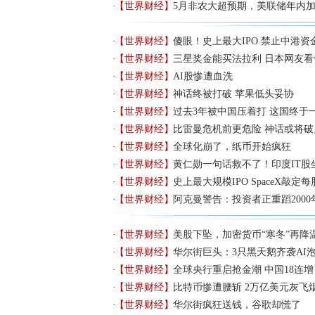
【世界财经】
5月非农大超预期，美联储年内
【世界财经】
傻眼！史上最大IPO 禁止中港资
【世界财经】
三星奖金能买法拉利 日本网友看
【世界财经】
AI股惨遭血洗
【世界财经】
神话终被打破 苹果低头妥协
【世界财经】
过去3年被中国压着打 这国终于
【世界财经】
比雷曼危机前更危险 神话或将破
【世界财经】
全球化崩了，纸币开始疯狂
【世界财经】
黄仁勋一句话救不了！印度IT股坐
【世界财经】
史上最大规模IPO SpaceX敲定每
【世界财经】
阿克曼警告：投资者正重蹈2000
【世界财经】
美股下坠，加密货币“寒冬”再降
【世界财经】
华尔街巨头：3只黑天鹅齐袭AI
【世界财经】
全球央行重启抢金潮 中国18连增
【世界财经】
比特币惨遭腰斩 2万亿美元灰飞
【世界财经】
华尔街疯狂送钱，谷歌却慌了