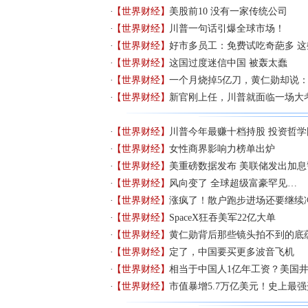
【世界财经】
美股前10 没有一家传统公司
【世界财经】
川普一句话引爆全球市场！
【世界财经】
好市多员工：免费试吃奇葩多 
【世界财经】
这国过度迷信中国 被轰太蠢
【世界财经】
一个月烧掉5亿刀，黄仁勋却说
【世界财经】
新官刚上任，川普就面临一场大
【世界财经】
川普今年最赚十档持股 投资哲学围
【世界财经】
女性商界影响力榜单出炉
【世界财经】
美重磅数据发布 美联储发出加息
【世界财经】
风向变了 全球超级富豪罕见…
【世界财经】
涨疯了！散户跑步进场还要继续
【世界财经】
SpaceX狂吞美军22亿大单
【世界财经】
黄仁勋背后那些镜头拍不到的底
【世界财经】
定了，中国要买更多波音飞机
【世界财经】
相当于中国人1亿年工资？美国
【世界财经】
市值暴增5.7万亿美元！史上最