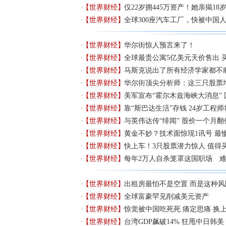
【世界财经】
仅22岁拥445万资产！她亲揭18岁
【世界财经】
全球300座汽车工厂，快被中国
【世界财经】
华尔街惊人预言来了！
【世界财经】
全球最贵公寓5亿美元天价售出 
【世界财经】
马斯克说出了所有经济学家都不
【世界财经】
华尔街顶尖分析师：这三只股票
【世界财经】
美军宣布“霍尔木兹海峡大消息”
【世界财经】
靠“斯巴达生活”存钱 24岁工程师
【世界财经】
与英伟达传“绯闻” 股价一个月翻
【世界财经】
黄金不妙？技术面惊现1讯号 最
【世界财经】
快上车！3只股票潜力惊人 值得
【世界财经】
每年2万人自杀笼罩这国职场 难
【世界财经】
出租房最怕不是空置 而是这种风
【世界财经】
全球富豪罕见削减美元资产
【世界财经】
惊觉被中国吃死死 痛定思痛 换
【世界财经】
台湾GDP飙破14% 狂甩中日韩美