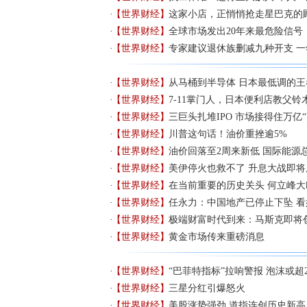
【世界财经】
这家小店，正悄悄抢走星巴克的
【世界财经】
全球市场发出20年来最危险信号
【世界财经】
专家建议退休族删减九种开支 一
【世界财经】
从马桶到半导体 日本最低调的王
【世界财经】
7-11掌门人，日本便利店教父铃
【世界财经】
三巨头扎堆IPO 市场接得住万亿
【世界财经】
川普这句话！油价重挫逾5%
【世界财经】
油价回落至2周来新低 国际能源
【世界财经】
美伊停火也救不了 升息大战即
【世界财经】
在当前重要的历史关头 何立峰大
【世界财经】
任永力：中国地产已停止下坠 
【世界财经】
极端财富时代到来：马斯克即将
【世界财经】
黄金市场传来重磅消息
【世界财经】
“巴菲特指标”拉响警报 泡沫或超2
【世界财经】
三星分红引爆怒火
【世界财经】
美股涨势强劲 道指连创历史新高