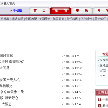
维读者为首页
首
页
新
闻
视
频
博
手机版
万维视频
|
环球大观
|
中国嘹望
|
美国看台
|
加国要览
|
留学移民
|
信息时代
|
星光灿烂
|
同时亮起
26-06-05 17:19
- 投资
脱持股 套现逾2亿
26-06-05 16:57
- 亚马
大问题
26-06-05 16:36
- WTO
26-06-05 15:57
- 房产
研发国产无人机
26-06-05 15:32
人真相曝光
26-06-05 15:16
股创今年最惨一天
26-06-05 14:56
股”泄新野心
26-06-05 13:50
中
1大消息”
26-06-05 12:48
暴跌