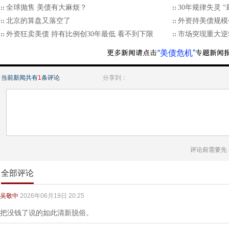
全球抛售 美债有大麻烦？
30年规律失灵 
北京的算盘又落空了
外资持美债规模
外资狂卖美债 持有比例创30年最低 看不到下限
​市场突现重大逆
“美债危机”
当前新闻共有
1
条评论
分享到：
评论前需要先
全部评论
吴敬中
2026年06月19日 20:25
把没钱了说的如此清新脱俗。