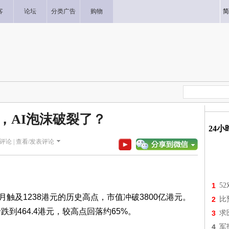
客
论坛
分类广告
购物
简
%，AI泡沫破裂了？
24
评论 |
查看/发表评论
1
5
触及1238港元的历史高点，市值冲破3800亿港元。
2
比
到464.4港元，较高点回落约65%。
3
求
4
军