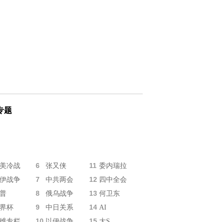
专题
6
11
美冷战
张又侠
委内瑞拉
7
12
伊战争
中共两会
四中全会
8
13
普
俄乌战争
何卫东
9
14
界杯
中日关系
AI
10
15
维专栏
以伊战争
大S