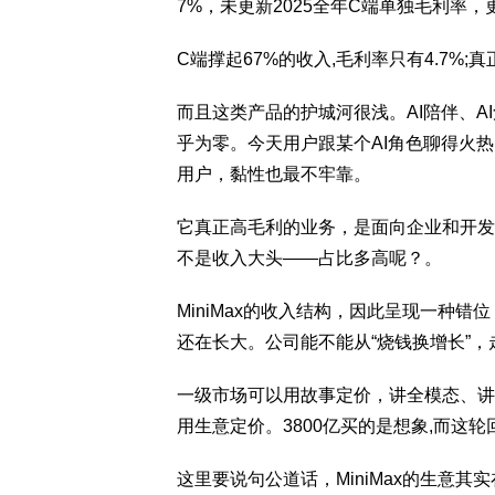
7%，未更新2025全年C端单独毛利率，
C端撑起67%的收入,毛利率只有4.7%;真
而且这类产品的护城河很浅。AI陪伴、
乎为零。今天用户跟某个AI角色聊得火
用户，黏性也最不牢靠。
它真正高毛利的业务，是面向企业和开发者
不是收入大头——占比多高呢？。
MiniMax的收入结构，因此呈现一种
还在长大。公司能不能从“烧钱换增长”，
一级市场可以用故事定价，讲全模态、讲A
用生意定价。3800亿买的是想象,而这
这里要说句公道话，MiniMax的生意其实在