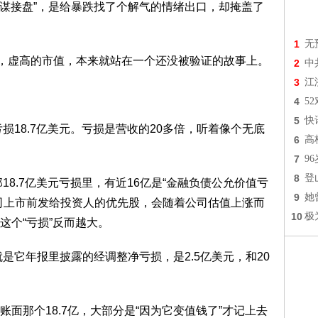
合谋接盘”，是给暴跌找了个解气的情绪出口，却掩盖了
1
无
挤泡沫，虚高的市值，本来就站在一个还没被验证的故事上。
2
中
3
江
4
5
5
快
，净亏损18.7亿美元。亏损是营收的20多倍，听着像个无底
6
高
7
9
8
登
18.7亿美元亏损里，有近16亿是“金融负债公允价值亏
9
她
司上市前发给投资人的优先股，会随着公司估值上涨而
10
极
这个“亏损”反而越大。
，也就是它年报里披露的经调整净亏损，是2.5亿美元，和20
面那个18.7亿，大部分是“因为它变值钱了”才记上去