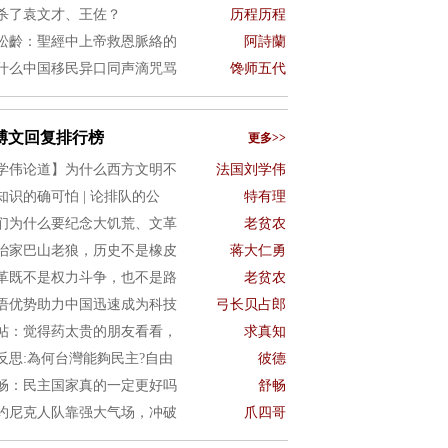
杀了袁文才、王佐？
历程历程
松齡：聖經中上帝救恩脈絡的
阿詩蘭
什么中国移民异口同声滴咒骂
馋师五代
博文回复排行榜
更多>>
学伟论道】为什么西方文明不
法国刘学伟
知识的确可怕 | 论排队的公
特有理
们为什么要纪念大饥荒、文革
老贫农
治家巴山老狼，历史不是橡皮
蒋大仁勇
革既不是权力斗争，也不是路
老贫农
语优势助力中国迅速成为科技
弓长贝占郎
帖：觉得药太贵的朋友看看，
求真知
4反思:為何台灣能夠民主?自由
彼德
畅：民主国家真的一定更好吗
舒畅
约尼克人队靠强大气场，冲破
爪四哥