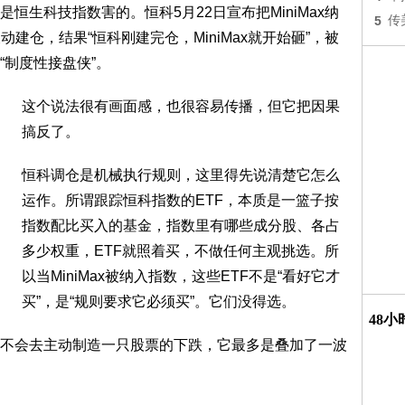
恒生科技指数害的。恒科5月22日宣布把MiniMax纳
5
传
动建仓，结果“恒科刚建完仓，MiniMax就开始砸”，被
“制度性接盘侠”。
这个说法很有画面感，也很容易传播，但它把因果
搞反了。
恒科调仓是机械执行规则，这里得先说清楚它怎么
运作。所谓跟踪恒科指数的ETF，本质是一篮子按
指数配比买入的基金，指数里有哪些成分股、各占
多少权重，ETF就照着买，不做任何主观挑选。所
以当MiniMax被纳入指数，这些ETF不是“看好它才
买”，是“规则要求它必须买”。它们没得选。
48
不会去主动制造一只股票的下跌，它最多是叠加了一波