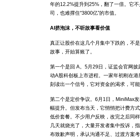
年的12.2%提升到25%，翻了一倍。
司，也难撑住“3800亿”的市值。
AI挤泡沫，不听故事看价值
真正让股价在这几个月集中下跌的，不是
故事，开始算账了。
第一个是回 A。5月29日，证监会官网披
动A股科创板上市进程。一家年初刚在港
刻读出一个信号，它对资金的渴求，可能
第二个是定价争议。6月1日，MiniMa
幅提升。但发布当天，它悄悄把计费方式从“
低价套餐。不少用户反映，改完之后同样的
几天就烧光了，大量开发者集中投诉，指责这
布致歉声明，承认沟通不足、过渡方案考虑