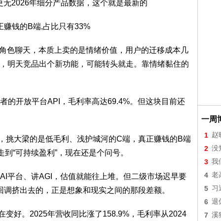
更无2026年细分产品数据，这个就是最新的
正赚钱的B端,占比只有33%
AI角色聊天，本质上卖的是情绪价值，用户的迁移成本几
热，明天竞品出个新功能，可能转头就走。靠情绪黏住的
的开放平台API，毛利率高达69.4%。但这块目前还
一周
1
赵
错位，挑大梁的是低毛利、浅护城河的C端，真正赚钱的B端
2
没
走到“可持续盈利”，现在还是个问号。
3
我
4
老
I平台、讲AGI，估值就能往上堆。但二级市场迟早要
5
习
轮回调挤出去的，正是想象和现实之间的那段差额。
6
退
变好。2025年营收同比涨了158.9%，毛利率从2024
7
溪