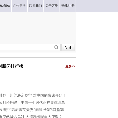
体
/
繁体
广告服务
联系我们
关于万维
登录
/
注册
小时新闻排行榜
更多>>
2对47！川普决定签字 对中国的豪赌开始了
预判还严峻！中国一个时代正在集体谢幕
医遭拒“高薪菁英夫妻”崩溃 全家3口坠36
报突然喊话 军中大清洗出现重大变数？