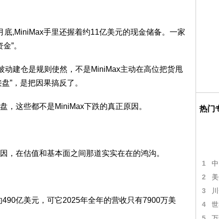
9月底,MiniMax手里还握着约11亿美元的现金储备。一家
资金”。
动建仓是规则使然，不是MiniMax主动在高位把货甩
接盘”，是把因果搞反了。
，这些都不是MiniMax下跌的真正原因。
热门
正的原因，在估值和基本面之间那道实实在在的鸿沟。
1
中
2
美
3
川
约490亿美元，可它2025年全年的营收只有7900万美
4
世
5
万