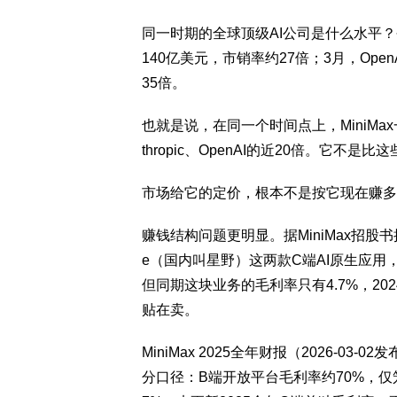
同一时期的全球顶级AI公司是什么水平？今年
140亿美元，市销率约27倍；3月，Ope
35倍。
也就是说，在同一个时间点上，MiniM
thropic、OpenAI的近20倍。它
市场给它的定价，根本不是按它现在赚多
赚钱结构问题更明显。据MiniMax招股书
e（国内叫星野）这两款C端AI原生应用
但同期这块业务的毛利率只有4.7%，20
贴在卖。
MiniMax 2025全年财报（2026‑03
分口径：B端开放平台毛利率约70%，仅笼