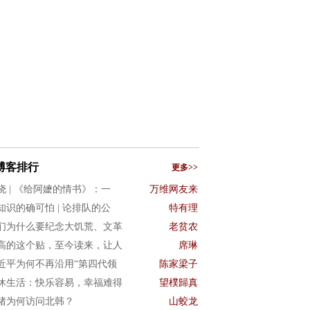
博客排行
更多>>
晓 | 《给阿嬷的情书》：一
万维网友来
知识的确可怕 | 论排队的公
特有理
们为什么要纪念大饥荒、文革
老贫农
高的这个贴，至今读来，让人
席琳
近平为何不再沿用“第四代领
陈家梁子
休生活：快乐容易，幸福难得
望樸歸真
猪为何访问北韩？
山蛟龙