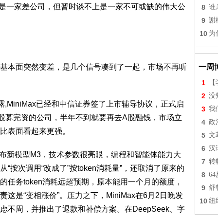
它不是一家差公司，但暂时谈不上是一家不可或缺的伟大公
8
谁
9
謝
10
为
基本面突然变差，是几个信号凑到了一起，市场不再听
一周
1
【
2
没
露,MiniMax已经和中信证券签了上市辅导协议，正式启
3
我
股募完资的公司，半年不到就要再去A股融钱，市场立
4
政
比表面看起来更强。
5
文
6
汉
x发布新模型M3，技术参数很亮眼，编程和智能体能力大
7
转
按次调用“改成了”按token消耗量”，还取消了原来的
8
6
任务token消耗远超预期，原本能用一个月的额度，
9
舒
是“变相涨价”。压力之下，MiniMax在6月2日晚发
10
纽
不周，并推出了退款和补偿方案。在DeepSeek、字