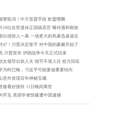
预警取消！中方雷霆手段 欧盟懵圈
共18位在世退休正国级高官 曝待遇和财政
浙出现惊人一幕 一场更大的风暴迅速逼近
2对47！川普决定签字 对中国的豪赌开始了
讯 川普宣布 伊朗战争今天正式结束
校女领导出轨人夫 细节不堪入目 校方回应
6岁为时已晚，习近平可能要做重要转向
山意外发现百年神秘宝藏
曾被看好接班 11日晚间离世
为罕见 美国学者惊爆遭中国逮捕