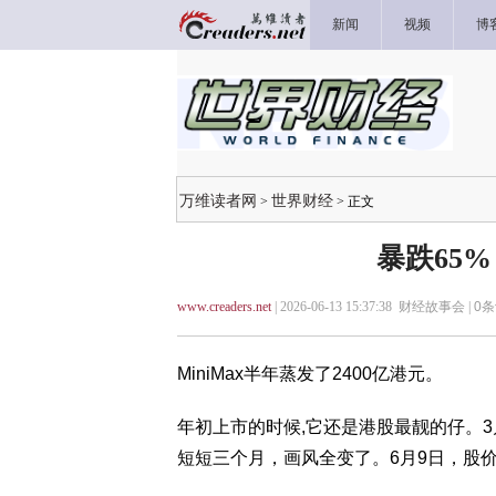
新闻
视频
博
万维读者网
世界财经
>
> 正文
暴跌65
www.creaders.net
| 2026-06-13 15:37:38 财经故事会 |
0
条
MiniMax半年蒸发了2400亿港元。
年初上市的时候,它还是港股最靓的仔。3月
短短三个月，画风全变了。6月9日，股价跌