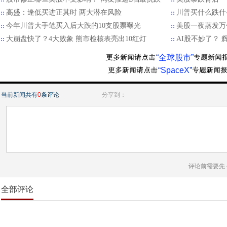
高盛：逢低买进正其时 两大潜在风险
川普买什么跌什
今年川普大手笔买入后大跌的10支股票曝光
美股一夜蒸发万亿
大崩盘快了？4大败象 熊市检核表亮出10红灯
AI股不妙了？ 
“全球股市”
“SpaceX”
当前新闻共有
0
条评论
分享到：
评论前需要先
全部评论