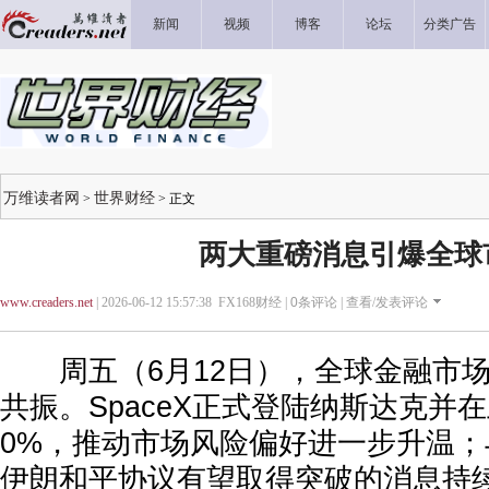
新闻
视频
博客
论坛
分类广告
万维读者网
世界财经
>
> 正文
两大重磅消息引爆全球
www.creaders.net
| 2026-06-12 15:57:38 FX168财经 |
0
条评论 |
查看/发表评论
周五（6月12日），全球金融市场
共振。SpaceX正式登陆纳斯达克并
0%，推动市场风险偏好进一步升温
伊朗和平协议有望取得突破的消息持