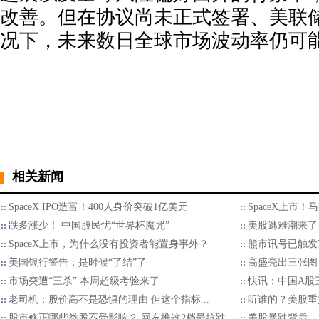
改善。但在协议尚未正式签署、美联
况下，未来数日全球市场波动率仍可
相关新闻
SpaceX IPO造富！400人身价突破1亿美元
SpaceX上市
跌多涨少！ 中国股民忧“世界杯魔咒”
美股逃难潮来了
SpaceX上市，为什么没有投资者能置身事外？
熊市讯号已触发7
美国银行警告：是时候“了结”了
高盛亮出三张图
市场突遭“三杀” 本周超级考验来了
快讯：中国A股
老司机：股价高不是恐惧的理由 但这个指标...
听谁的？美股重
股市修正哪些类股不受影响？ 网友推这2档最抗跌
美股暴跌背后