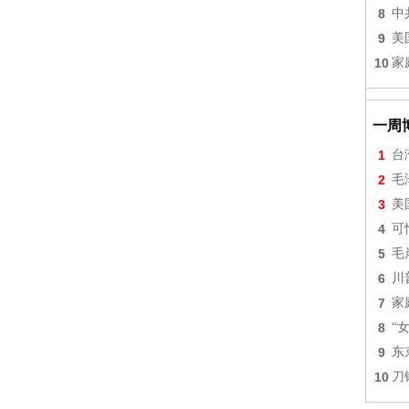
8
中
9
美
10
家
一周
1
台
2
毛
3
美
4
可
5
毛
6
川
7
家
8
“
9
东
10
刀