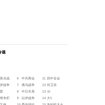
专题
6
11
美冷战
中共两会
四中全会
7
12
伊战争
俄乌战争
何卫东
8
13
普
中日关系
AI
9
14
维专栏
以伊战争
大S
10
15
又侠
委内瑞拉
洛杉矶大火