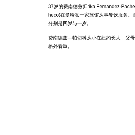
37岁的费南德兹(Erika Fernandez-P
heco)在曼哈顿一家旅馆从事餐饮服务。
分别是四岁与一岁。
费南德兹—帕切科从小在纽约长大，父母
格外看重。