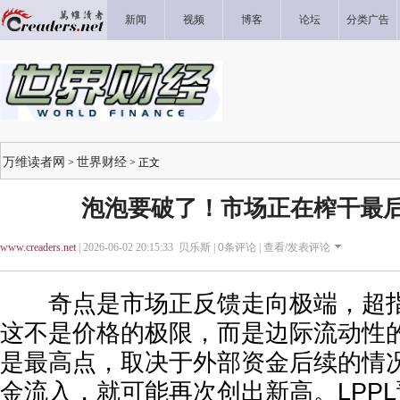
新闻
视频
博客
论坛
分类广告
万维读者网
世界财经
>
> 正文
泡泡要破了！市场正在榨干最
www.creaders.net
| 2026-06-02 20:15:33 贝乐斯 |
0
条评论 |
查看/发表评论
奇点是市场正反馈走向极端，超指
这不是价格的极限，而是边际流动性
是最高点，取决于外部资金后续的情
金流入，就可能再次创出新高。LPP