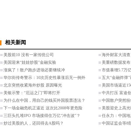
相关新闻
美股前10 没有一家传统公司
海外财富大清查
美国迎来“娃娃炒股”金融实验
美重磅数据发布
涨疯了！散户跑步进场还要继续冲
市值暴增5.7
华尔街传奇警示：10次历史性暴涨后无一例外
五大“金融炸弹
北京突然收紧海外炒股 原因曝光
美国市场逼近15
美银示警：“厄运之门”即将打开
中共打压 富途
为什么在中国，用自己的钱买外国股票违法？
中国散户突然纷
下一场金融危机正逼近 这次比2008年更危险
美股迎史上高光
三巨头扎堆IPO 市场接得住万亿“冲击波”？
任永力：中国地
炒过美股的人，还回得去A股吗？
中国证监会等8