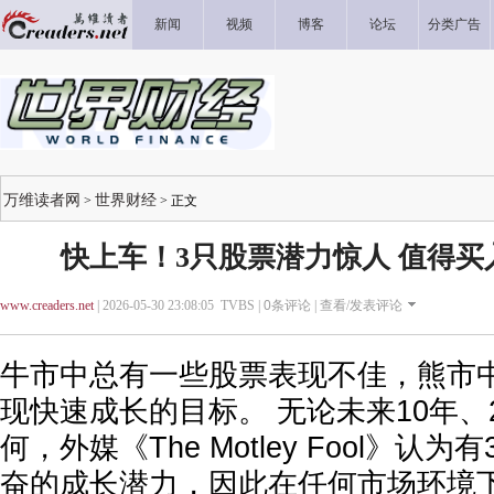
新闻
视频
博客
论坛
分类广告
万维读者网
世界财经
>
> 正文
快上车！3只股票潜力惊人 值得买
www.creaders.net
| 2026-05-30 23:08:05 TVBS |
0
条评论 |
查看/发表评论
牛市中总有一些股票表现不佳，熊市
现快速成长的目标。 无论未来10年、
何，外媒《The Motley Fool》认
奋的成长潜力，因此在任何市场环境