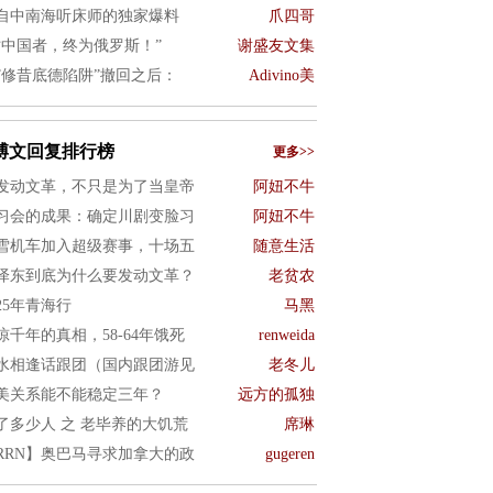
自中南海听床师的独家爆料
爪四哥
亡中国者，终为俄罗斯！”
谢盛友文集
”修昔底德陷阱”撤回之后：
Adivino美
博文回复排行榜
更多>>
发动文革，不只是为了当皇帝
阿妞不牛
习会的成果：确定川剧变脸习
阿妞不牛
雪机车加入超级赛事，十场五
随意生活
泽东到底为什么要发动文革？
老贫农
025年青海行
马黑
惊千年的真相，58-64年饿死
renweida
水相逢话跟团（国内跟团游见
老冬儿
美关系能不能稳定三年？
远方的孤独
了多少人 之 老毕养的大饥荒
席琳
RRN】奥巴马寻求加拿大的政
gugeren