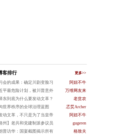
博客排行
更多>>
习会的成果：确定川剧变脸习
阿妞不牛
近平最危险计划，被川普意外
万维网友来
泽东到底为什么要发动文革？
老贫农
构世界秩序的全球治理蓝图
孞烎Archer
发动文革，不只是为了当皇帝
阿妞不牛
路州】老共和党建制派参议员
gugeren
朗普访华：国宴截图揭示所有
格致夫