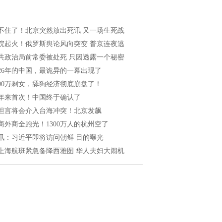
不住了！北京突然放出死讯 又一场生死战
院起火！俄罗斯舆论风向突变 普京连夜逃
共政治局前常委被处死 只因透露一个秘密
026年的中国，最诡异的一幕出现了
200万剩女，舔狗经济彻底崩盘了！
0年来首次！中国终于确认了
坦言将会介入台海冲突！北京发飙
商外商全跑光！1300万人的杭州空了
讯：习近平即将访问朝鲜 目的曝光
上海航班紧急备降西雅图 华人夫妇大闹机