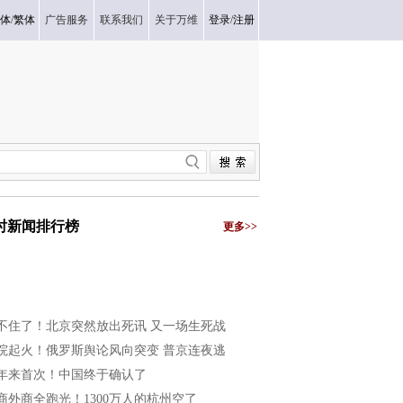
体
/
繁体
广告服务
联系我们
关于万维
登录
/
注册
小时新闻排行榜
更多>>
不住了！北京突然放出死讯 又一场生死战
院起火！俄罗斯舆论风向突变 普京连夜逃
0年来首次！中国终于确认了
商外商全跑光！1300万人的杭州空了