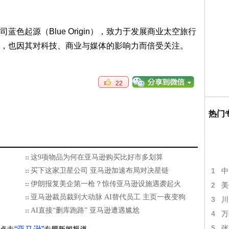
色起源（Blue Origin），致力于发展商业太空旅行
，也因其对科技、商业与媒体的影响力而倍受关注。
22
热门
这9项物品为何在亚马逊购买比好市多划算
买下这家卫星公司 亚马逊加速布局对决星链
1
中
伊朗报复美企第一枪？惊传亚马逊设施遇袭起火
2
美
亚马逊裁员裁到大动脉 AI替代员工 主页一夜变狗
3
川
AI直接“删库跑路” 亚马逊遭遇尴尬
4
万
5
张