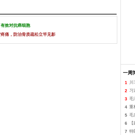
 有效对抗癌细胞
背疼痛，防治骨质疏松立竿见影
一周
1
川
2
习
3
毛
4
重
5
毛
6
【
7
特