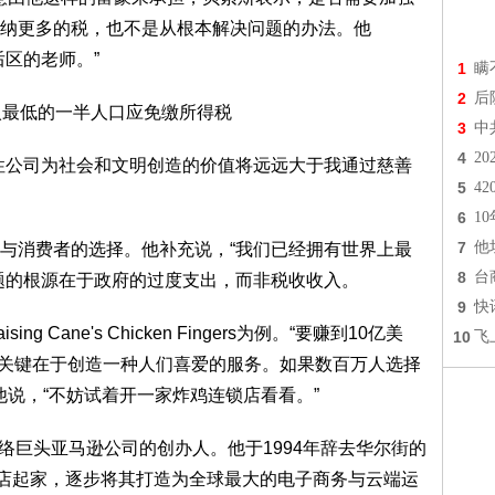
纳更多的税，也不是从根本解决问题的办法。他
区的老师。”
1
瞒
2
后
3
中
4
2
性公司为社会和文明创造的价值将远远大于我通过慈善
5
4
6
1
7
他
与消费者的选择。他补充说，“我们已经拥有世界上最
8
台
题的根源在于政府的过度支出，而非税收收入。
9
快
ing Cane's Chicken Fingers为例。“要赚到10亿美
10
飞
额，关键在于创造一种人们喜爱的服务。如果数百万人选择
他说，“不妨试着开一家炸鸡连锁店看看。”
网际网络巨头亚马逊公司的创办人。他于1994年辞去华尔街的
络书店起家，逐步将其打造为全球最大的电子商务与云端运