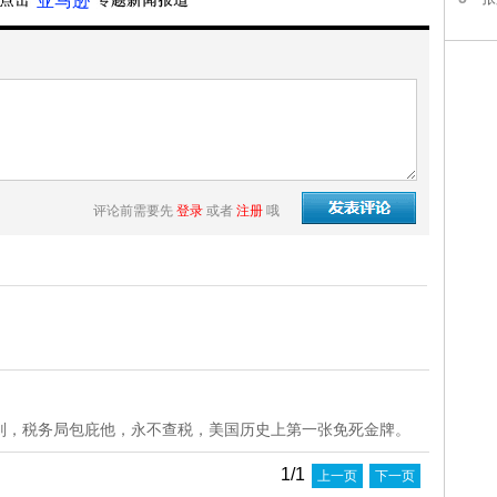
“亚马逊”
评论前需要先
登录
或者
注册
哦
则，税务局包庇他，永不查税，美国历史上第一张免死金牌。
1/1
上一页
下一页