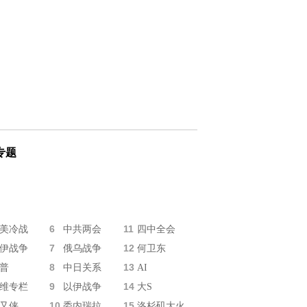
专题
6
11
美冷战
中共两会
四中全会
7
12
伊战争
俄乌战争
何卫东
8
13
普
中日关系
AI
9
14
维专栏
以伊战争
大S
10
15
又侠
委内瑞拉
洛杉矶大火