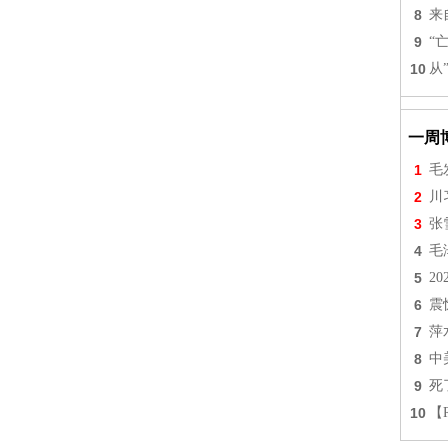
8
来
9
“
10
从
一周
1
毛
2
川
3
张
4
毛
5
2
6
震
7
萍
8
中
9
死
10
【