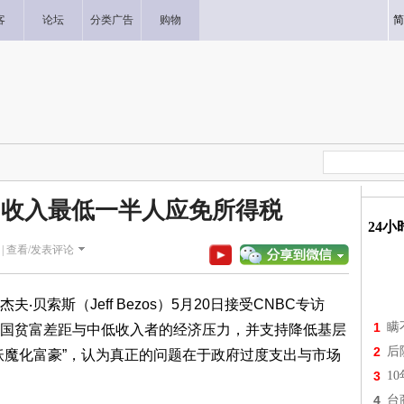
客
论坛
分类广告
购物
简
” 收入最低一半人应免所得税
24
|
查看/发表评论
杰夫‧贝索斯（Jeff Bezos）5月20日接受CNBC专访
1
瞒
国贫富差距与中低收入者的经济压力，并支持降低基层
2
后
妖魔化富豪”，认为真正的问题在于政府过度支出与市场
3
1
4
台