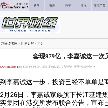
新闻
视频
博客
论坛
分类广告
万维读者网
世界财经
>
> 正文
套现979亿，李嘉诚这一次
www.creaders.net
| 2026-03-06 09:10:58 罗sir财话 |
0
条评论 |
查看/发表评论
到李嘉诚这一步，投资已经不单单是
2月26日，李嘉诚家族旗下长江基建
实集团在港交所发布联合公告，宣布