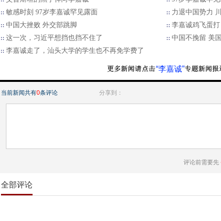
敏感时刻 97岁李嘉诚罕见露面
力退中国势力 川
中国大挫败 外交部跳脚
李嘉诚鸡飞蛋打
这一次，习近平想挡也挡不住了
中国不挽留 美
李嘉诚走了，汕头大学的学生也不再免学费了
“李嘉诚”
当前新闻共有
0
条评论
分享到：
评论前需要先
全部评论