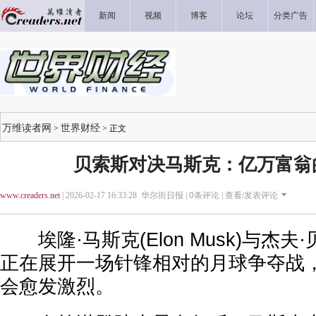
新闻
视频
博客
论坛
分类广告
万维读者网
世界财经
>
> 正文
贝索斯对决马斯克：亿万富翁
www.creaders.net
| 2026-02-17 16:33:28 华尔街日报 |
0
条评论 |
查看/发表评论
埃隆·马斯克(Elon Musk)与杰夫·贝索斯
正在展开一场针锋相对的月球争夺战
会愈发激烈。