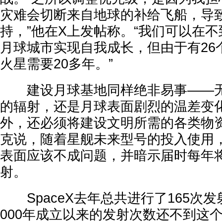
灾难会切断来自地球的补给飞船，导
持，”他在X上发帖称。“我们可以在不
月球城市实现自我成长，但由于有26
火星需要20多年。”
建设月球基地同样绝非易事——无
的辐射，还是月球表面剧烈的温差变
外，还必须将建设文明所需的各类物
克说，随着星舰未来型号的投入使用
表面应该不成问题，并暗示届时每年
射。
SpaceX去年总共进行了165次发
000年成立以来的发射次数还不到这