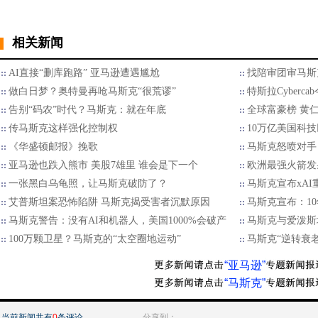
相关新闻
AI直接“删库跑路” 亚马逊遭遇尴尬
找陪审团审马斯
做白日梦？奥特曼再呛马斯克“很荒谬”
特斯拉Cyberc
告别“码农”时代？马斯克：就在年底
全球富豪榜 黄
传马斯克这样强化控制权
10万亿美国科
《华盛顿邮报》挽歌
马斯克怒喷对手：
亚马逊也跌入熊市 美股7雄里 谁会是下一个
欧洲最强火箭发
一张黑白乌龟照，让马斯克破防了？
马斯克宣布xAI
艾普斯坦案恐怖陷阱 马斯克揭受害者沉默原因
马斯克宣布：1
马斯克警告：没有AI和机器人，美国1000%会破产
马斯克与爱泼斯
100万颗卫星？马斯克的“太空圈地运动”
马斯克“逆转衰
“亚马逊”
“马斯克”
当前新闻共有
0
条评论
分享到：