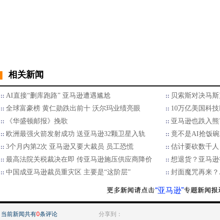
相关新闻
AI直接“删库跑路” 亚马逊遭遇尴尬
贝索斯对决马斯
全球富豪榜 黄仁勋跌出前十 沃尔玛业绩亮眼
10万亿美国科
《华盛顿邮报》挽歌
亚马逊也跌入熊
欧洲最强火箭发射成功 送亚马逊32颗卫星入轨
竟不是AI抢饭碗
3个月内第2次 亚马逊又要大裁员 员工恐慌
估计要砍数千人
最高法院关税裁决在即 传亚马逊施压供应商降价
想退货？亚马逊
中国成亚马逊裁员重灾区 主要是“这阶层”
封面魔咒再来？A
“亚马逊”
当前新闻共有
0
条评论
分享到：