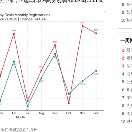
下滑，在瑞典和比利时分别暴跌66.9%和53.1%。
8
冬
9
如
10
从
一周
1
最
2
老
3
法
4
海
5
公
6
川
7
第
8
为
9
周
10
过
斯拉在挪威实现了增长