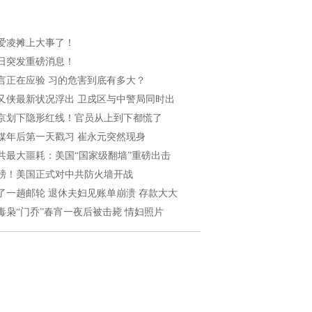
爱凌摊上大事了！
日突发重磅消息！
言正在应验 习的危害到底有多大？
又侠最新状况浮出 卫戍区与中警局同时出
京划下隐形红线！官员从上到下都慌了
媒年后第一天戳习 崔永元突然现身
共最大噩耗：美国“国家级翻墙”重磅出击
磅！美国正式对中共防火墙开战
了一趟邮轮 退休夫妇见账单崩溃 存款大大
毒枭“门乔”春宵一夜后被击毙 情妇照片