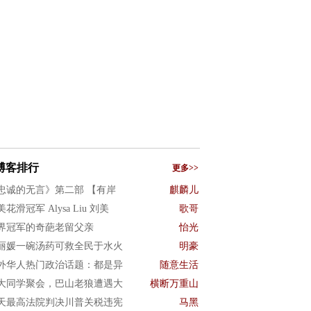
博客排行
更多>>
忠诚的无言》第二部 【有岸
麒麟儿
花滑冠军 Alysa Liu 刘美
歌哥
界冠军的奇葩老留父亲
怡光
丽媛一碗汤药可救全民于水火
明豪
外华人热门政治话题：都是异
随意生活
大同学聚会，巴山老狼遭遇大
横断万重山
天最高法院判决川普关税违宪
马黑