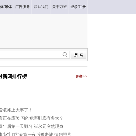
体
/
繁体
广告服务
联系我们
关于万维
登录
/
注册
小时新闻排行榜
更多>>
爱凌摊上大事了！
言正在应验 习的危害到底有多大？
媒年后第一天戳习 崔永元突然现身
毒枭“门乔”春宵一夜后被击毙 情妇照片