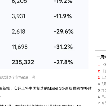
一周
1
《
2
【美
在欧洲多个市场销量下滑
3
世
4
彭
新规，实际上将中国制造的Model 3焕新版排除在补贴
5
海
。
6
电
7
今