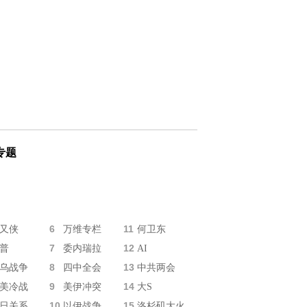
专题
6
11
又侠
万维专栏
何卫东
7
12
普
委内瑞拉
AI
8
13
乌战争
四中全会
中共两会
9
14
美冷战
美伊冲突
大S
10
15
日关系
以伊战争
洛杉矶大火