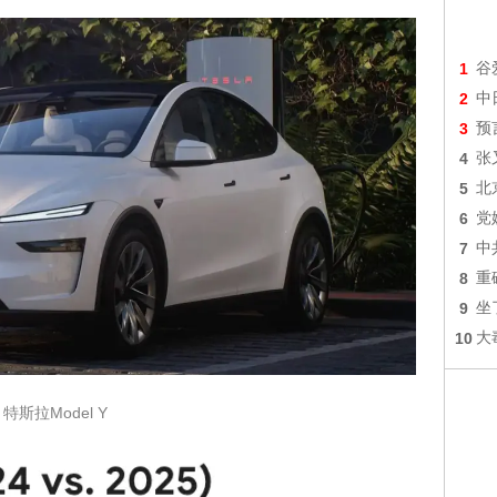
1
谷
2
中
3
预
4
张
5
北
6
党
7
中
8
重
9
坐
10
大
特斯拉Model Y