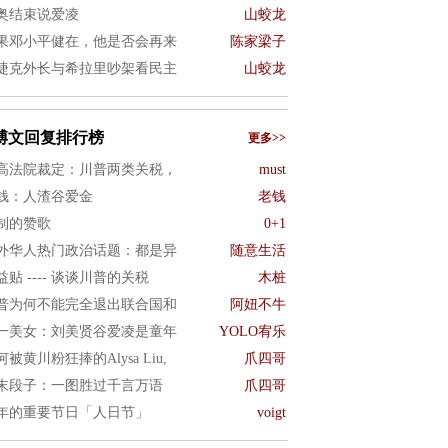
奥结束说爱凌
山蛟龙
果邓小平健在，他是否会再来
陈家梁子
捷克外长与希拉里吵架看民主
山蛟龙
博文回复排行榜
更多>>
高法院裁定：川普两类关税，
must
钱：人渣谷爱金
老钱
制的赞歌
0+1
外华人热门政治话题：都是异
随意生活
益贴 ---- 谈谈川普的关税
木桩
普为何不能完全退出联合国和
阿妞不牛
一美女：刘美贤谷爱凌是童年
YOLO宥乐
何被黄川粉狂捧的Alysa Liu,
爪四哥
末段子：一图胜过千言万语
爪四哥
年的重要节日「人日节」
voigt