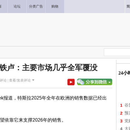
客
论坛
分类广告
购物
简
铁卢：主要市场几乎全军覆没
24
评论 |
查看/发表评论
rek报道，特斯拉2025年全年在欧洲的销售数据已经出
1
谷
2
预
望依靠它来支撑2026年的销售。
3
党
4
大