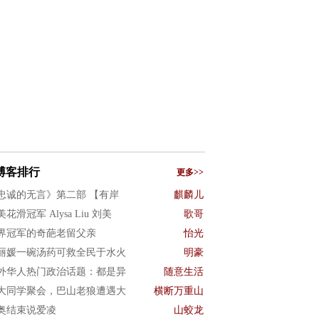
博客排行
更多>>
忠诚的无言》第二部 【有岸
麒麟儿
花滑冠军 Alysa Liu 刘美
歌哥
界冠军的奇葩老留父亲
怡光
丽媛一碗汤药可救全民于水火
明豪
外华人热门政治话题：都是异
随意生活
大同学聚会，巴山老狼遭遇大
横断万重山
奥结束说爱凌
山蛟龙