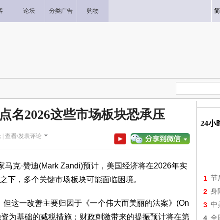
客
论坛
分类广告
购物
简
点名2026这些市场板块恐承压
24
 |
查看/发表评论
济学家马克·赞迪(Mark Zandi)预计，美国经济将在2026年实
1
节
之下，多个关键市场板块可能面临困境。
2
身
%，但这一改善主要归因于《一个伟大而美丽的法案》(On
3
中
)推动的、以赤字融资为基础的减税措施；财政刺激带来的提振预计将在第
4
全