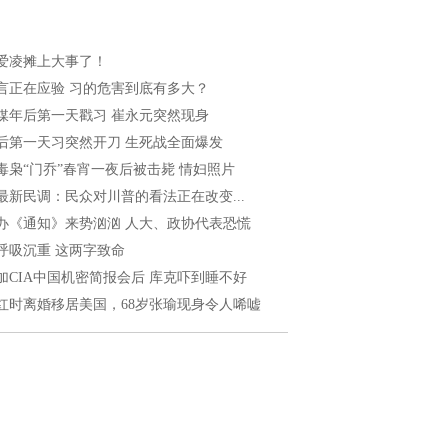
爱凌摊上大事了！
言正在应验 习的危害到底有多大？
媒年后第一天戳习 崔永元突然现身
后第一天习突然开刀 生死战全面爆发
毒枭“门乔”春宵一夜后被击毙 情妇照片
最新民调：民众对川普的看法正在改变...
办《通知》来势汹汹 人大、政协代表恐慌
呼吸沉重 这两字致命
加CIA中国机密简报会后 库克吓到睡不好
红时离婚移居美国，68岁张瑜现身令人唏嘘