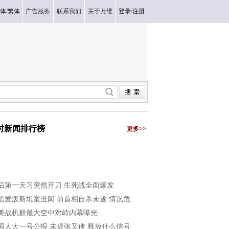
体
/
繁体
广告服务
联系我们
关于万维
登录
/
注册
小时新闻排行榜
更多>>
后第一天习突然开刀 生死战全面爆发
陷爱泼斯坦案丑闻 前首相自杀未遂 情况危
美战机群最大空中对峙内幕曝光
国人大一号公报 未提张又侠 释放什么信号