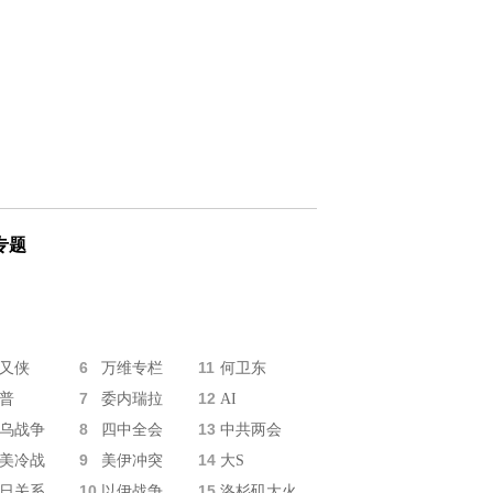
专题
6
11
又侠
万维专栏
何卫东
7
12
普
委内瑞拉
AI
8
13
乌战争
四中全会
中共两会
9
14
美冷战
美伊冲突
大S
10
15
日关系
以伊战争
洛杉矶大火