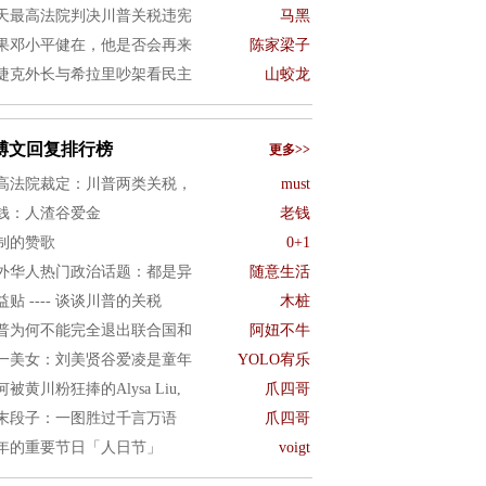
天最高法院判决川普关税违宪
马黑
果邓小平健在，他是否会再来
陈家梁子
捷克外长与希拉里吵架看民主
山蛟龙
博文回复排行榜
更多>>
高法院裁定：川普两类关税，
must
钱：人渣谷爱金
老钱
制的赞歌
0+1
外华人热门政治话题：都是异
随意生活
益贴 ---- 谈谈川普的关税
木桩
普为何不能完全退出联合国和
阿妞不牛
一美女：刘美贤谷爱凌是童年
YOLO宥乐
何被黄川粉狂捧的Alysa Liu,
爪四哥
末段子：一图胜过千言万语
爪四哥
年的重要节日「人日节」
voigt