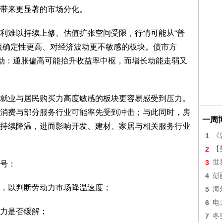
带来更显著的市场分化。
利难以持续上修、估值扩张空间受限，行情可能从“普
流确定性更高、对经济波动更不敏感的板块。债市方
波动：通胀偏高可能抬升收益率中枢，而增长动能走弱又
就业与居民购买力高度敏感的板块更容易感受到压力。
消费与部分服务行业可能率先受到冲击；与此同时，房
一周
持续降温，进而影响开发、建材、家居与相关服务行业
1
《
2
【美
3
世
号：
4
彭
，以判断劳动力市场降温速度；
5
海
6
电
力是否缓解；
7
冬