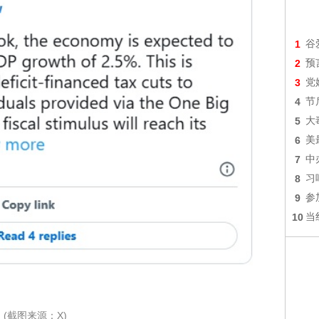
1
谷
2
预
3
党
4
节
5
大
6
美
7
中
8
习
9
参
10
当
(截图来源：X)