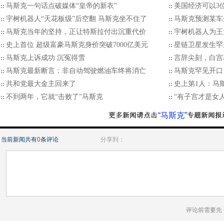
马斯克一句话点破媒体“皇帝的新衣”
美国经济可以3
宇树机器人“天花板级”后空翻 马斯克坐不住了
马斯克预测某车
马斯克当年的坚持，正让特斯拉付出沉重代价
宇树机器人为王
史上首位 超级富豪马斯克身价突破7000亿美元
星链卫星发生罕
马斯克上诉成功 沉冤得雪
言辞尖刻，白宫
马斯克最新断言：非自动驾驶燃油车终将消亡
马斯克罕见开口
共和党最大金主回来了
史上第1人：马斯
不到两年，它就“击败了”马斯克
“有子宫才是女
“马斯克”
当前新闻共有
0
条评论
分享到：
评论前需要先