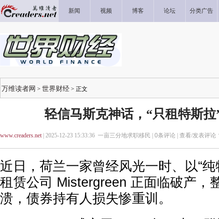
新闻
视频
博客
论坛
分类广告
万维读者网
世界财经
>
> 正文
轻信马斯克神话，“只租特斯拉
www.creaders.net
| 2025-12-23 15:33:36 一亩三分地求职移民 |
0
条评论 |
查看/发表评论
近日，荷兰一家曾经风光一时、以“纯
租赁公司 Mistergreen 正面临破
溃，债券持有人损失惨重训。