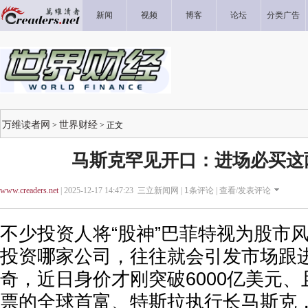
新闻
视频
博客
论坛
分类广告
万维读者网
世界财经
>
> 正文
马斯克罕见开口：进场必买这
www.creaders.net
| 2025-12-17 14:47:23 三立新闻网 |
1
条评论 |
查看/发表评论
不少投资人将“股神”巴菲特视为股市
投资哪家公司，往往就会引发市场跟
奇，近日身价才刚突破6000亿美元
票的全球首富、特斯拉执行长马斯克