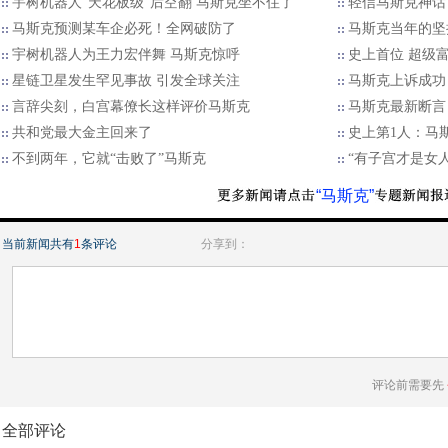
宇树机器人“天花板级”后空翻 马斯克坐不住了
轻信马斯克神话
马斯克预测某车企必死！全网破防了
马斯克当年的坚
宇树机器人为王力宏伴舞 马斯克惊呼
史上首位 超级富
星链卫星发生罕见事故 引发全球关注
马斯克上诉成功
言辞尖刻，白宫幕僚长这样评价马斯克
马斯克最新断言
共和党最大金主回来了
史上第1人：马斯
不到两年，它就“击败了”马斯克
“有子宫才是女
“马斯克”
当前新闻共有
1
条评论
分享到：
评论前需要先
全部评论