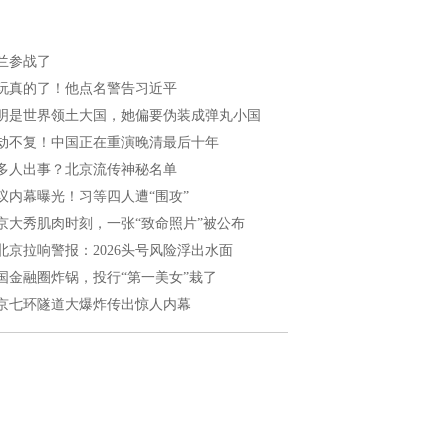
兰参战了
玩真的了！他点名警告习近平
明是世界领土大国，她偏要伪装成弹丸小国
劫不复！中国正在重演晚清最后十年
多人出事？北京流传神秘名单
议内幕曝光！习等四人遭“围攻”
京大秀肌肉时刻，一张“致命照片”被公布
北京拉响警报：2026头号风险浮出水面
国金融圈炸锅，投行“第一美女”栽了
京七环隧道大爆炸传出惊人内幕