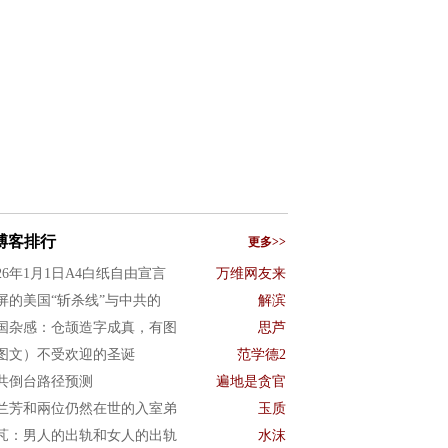
博客排行
更多>>
026年1月1日A4白纸自由宣言
万维网友来
屏的美国“斩杀线”与中共的
解滨
国杂感：仓颉造字成真，有图
思芦
图文）不受欢迎的圣诞
范学德2
共倒台路径预测
遍地是贪官
兰芳和兩位仍然在世的入室弟
玉质
芃：男人的出轨和女人的出轨
水沫