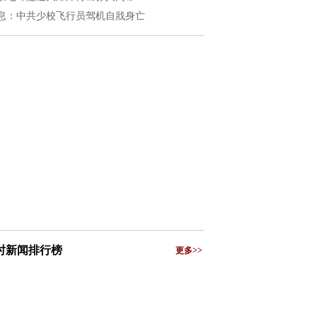
息：中共少校飞行员驾机自戕身亡
小时新闻排行榜
更多>>