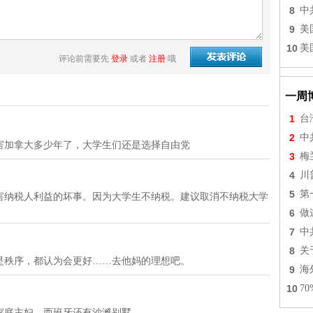
8
中
9
美
10
美
评论前需要先
登录
或者
注册
哦
一周
1
台
2
中
害加拿大多少年了，大学生们还是选择自由党
3
梅
4
川
5
第
害纳税人利益的坏事。因为大学生不纳税。建议取消不纳税大学
6
做
7
中
8
关
是秩序，都认为会更好……去他妈的理想吧。
9
海
10
7
家庭主妇，西班牙还有沙滩别墅。