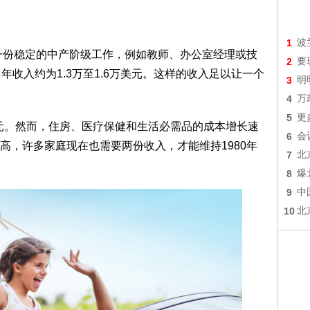
1
波
，一份稳定的中产阶级工作，例如教师、办公室经理或技
2
要
年收入约为1.3万至1.6万美元。这样的收入足以让一个
3
明
4
万
5
更
美元。然而，住房、医疗保健和生活必需品的成本增长速
6
会
高，许多家庭现在也需要两份收入，才能维持1980年
7
北
8
爆
9
中
10
北