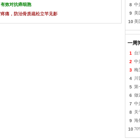
 有效对抗癌细胞
8
中
9
美
背疼痛，防治骨质疏松立竿见影
10
美
一周
1
台
2
中
3
梅
4
川
5
第
6
做
7
中
8
关
9
海
10
7