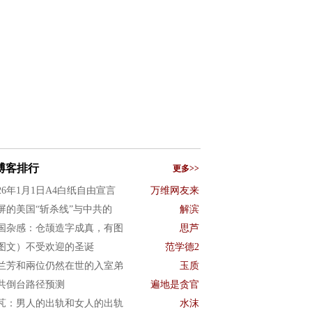
博客排行
更多>>
026年1月1日A4白纸自由宣言
万维网友来
屏的美国“斩杀线”与中共的
解滨
国杂感：仓颉造字成真，有图
思芦
图文）不受欢迎的圣诞
范学德2
兰芳和兩位仍然在世的入室弟
玉质
共倒台路径预测
遍地是贪官
芃：男人的出轨和女人的出轨
水沫