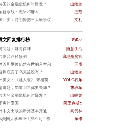
共国的金融危机何时爆发？
山蛟龙
国斩杀线：愚昧和麻木
汪翔
国巨变：特朗普把三大最争议
文礼
博文回复排行榜
更多>>
湾问题：麻将停牌
随意生活
共倒台路径预测
遍地是贪官
兰芳和兩位仍然在世的入室弟
玉质
普到底卖了乌克兰没有？
山蛟龙
一美女：《越人歌》-宋祖英
YOLO宥乐
这道题，知道明年你要去哪？
末班车
共国的金融危机何时爆发？
山蛟龙
于离岸爱国
阿里克斯Y
外中文出版的新路基本开通，
高伐林
0%美国大学毕业生找不到工作
乐维