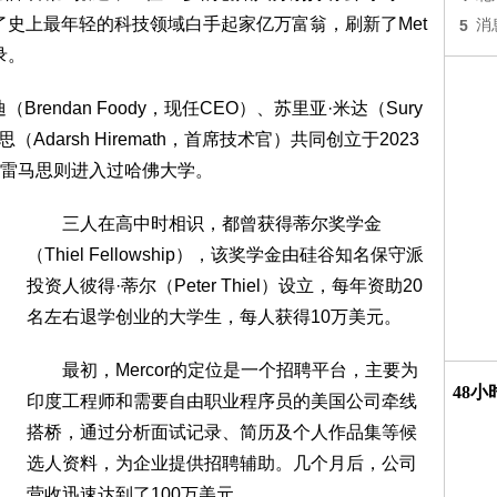
了史上最年轻的科技领域白手起家亿万富翁，刷新了Met
5
消
录。
rendan Foody，现任CEO）、苏里亚·米达（Sury
（Adarsh Hiremath，首席技术官）共同创立于2023
雷马思则进入过哈佛大学。
三人在高中时相识，都曾获得蒂尔奖学金
（Thiel Fellowship），该奖学金由硅谷知名保守派
投资人彼得·蒂尔（Peter Thiel）设立，每年资助20
名左右退学创业的大学生，每人获得10万美元。
最初，Mercor的定位是一个招聘平台，主要为
48
印度工程师和需要自由职业程序员的美国公司牵线
搭桥，通过分析面试记录、简历及个人作品集等候
选人资料，为企业提供招聘辅助。几个月后，公司
营收迅速达到了100万美元。