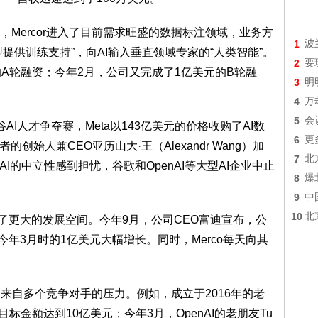
ercor进入了目前需求旺盛的数据标注领域，业务方
1
波
提供训练支持”，向AI输入垂直领域专家的“人类智能”。
2
要
万美元的A轮融资；今年2月，公司又完成了1亿美元的B轮融
3
明
4
万
5
会
人才争夺赛，Meta以143亿美元的价格收购了AI数
6
更
者的创始人兼CEO亚历山大·王（Alexandr Wang）加
7
北
 AI的中立性感到担忧，谷歌和OpenAI等大型AI企业中止
8
爆
9
中
10
北
r打开了更大的发展空间。今年9月，公司CEO富迪宣布，公
今年3月时的1亿美元大幅增长。同时，Merco每天向其
来自多个竞争对手的压力。例如，成立于2016年的老
，目标金额达到10亿美元；今年3月，OpenAI的老朋友Tu