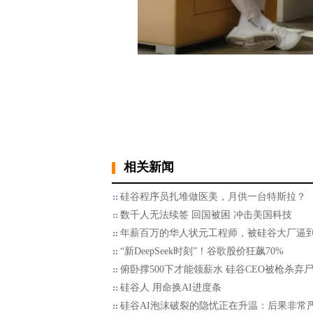
相关新闻
硅谷程序员扎堆做医美，月供一台特斯拉？
数千人无法续签 回国被困 冲击美国科技
年薪百万的华人状元工程师，被硅谷大厂逼
“新DeepSeek时刻”！谷歌股价狂飙70%
俯卧撑500下才能领薪水 硅谷CEO被枪杀弃
硅谷人 用命换AI进度条
硅谷AI泡沫破裂的隐忧正在升温：后果非常