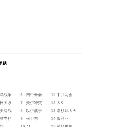
专题
6
11
乌战争
四中全会
中共两会
7
12
日关系
美伊冲突
大S
8
13
美冷战
以伊战争
洛杉矶大火
9
14
维专栏
何卫东
叙利亚
10
15
普
AI
苗华被抓