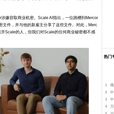
r涉嫌窃取商业机密。Scale AI指出，一位跳槽到Mercor
密文件，并与他的新雇主分享了这些文件。对此，Merc
离开Scale的人，但我们对Scale的任何商业秘密都不感
热门
1
俄
2
中
3
中
4
万
5
川