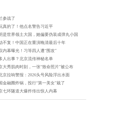
兰参战了
玩真的了！他点名警告习近平
明是世界领土大国，她偏要伪装成弹丸小国
劫不复！中国正在重演晚清最后十年
议内幕曝光！习等四人遭“围攻”
多人出事？北京流传神秘名单
京大秀肌肉时刻，一张“致命照片”被公布
北京拉响警报：2026头号风险浮出水面
国金融圈炸锅，投行“第一美女”栽了
京七环隧道大爆炸传出惊人内幕