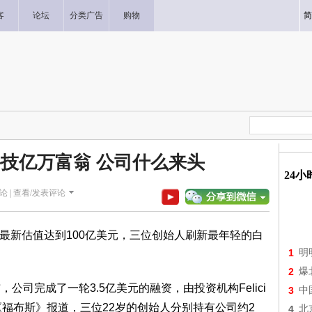
客
论坛
分类广告
购物
简
科技亿万富翁 公司什么来头
24
论 |
查看/发表评论
r最新估值达到100亿美元，三位创始人刷新最年轻的白
1
明
2
爆
公司完成了一轮3.5亿美元的融资，由投资机构Felici
3
中
《福布斯》报道，三位22岁的创始人分别持有公司约2
4
北