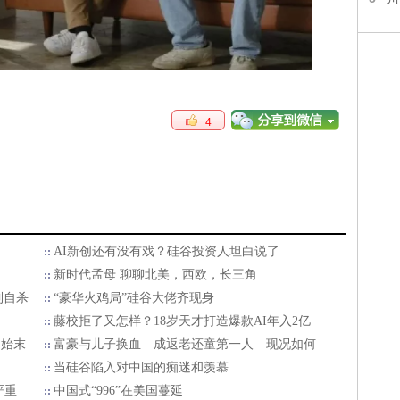
4
AI新创还有没有戏？硅谷投资人坦白说了
新时代孟母 聊聊北美，西欧，长三角
到自杀
“豪华火鸡局”硅谷大佬齐现身
藤校拒了又怎样？18岁天才打造爆款AI年入2亿
尸始末
富豪与儿子换血 成返老还童第一人 现况如何
当硅谷陷入对中国的痴迷和羡慕
严重
中国式“996”在美国蔓延