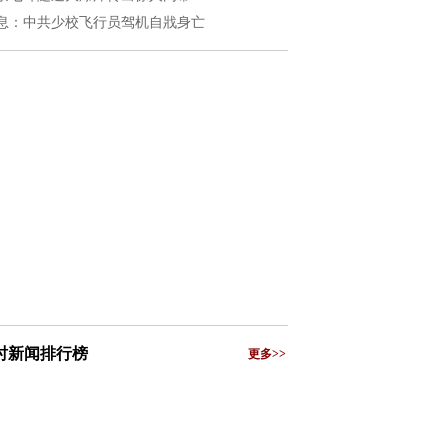
息：中共少校飞行员驾机自戕身亡
小时新闻排行榜
更多>>