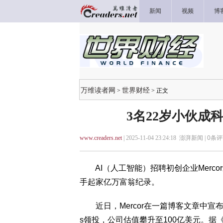
新闻
视频
博
万维读者网
世界财经
>
> 正文
3名22岁小伙成
www.creaders.net
| 2025-11-04 23:24:18 澎湃新闻 |
0
条评
AI（人工智能）招聘初创企业Merco
手起家亿万富翁纪录。
近日，Mercor在一篇博客文章中宣布，
s领投，公司估值攀升至100亿美元。据