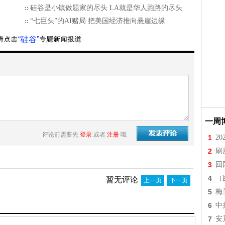
硅谷是小镇做题家的尽头 LA就是华人跑路的尽头
“七巨头”的AI赌局 把美国经济推向悬崖边缘
“硅谷”
一周
评论前需要先
登录
或者
注册
哦
1
2
2
刷
3
回
4
（
暂无评论
上一页
下一页
5
梅
6
中
7
安