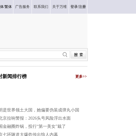
体
/
繁体
广告服务
联系我们
关于万维
登录
/
注册
小时新闻排行榜
更多>>
明是世界领土大国，她偏要伪装成弹丸小国
北京拉响警报：2026头号风险浮出水面
国金融圈炸锅，投行“第一美女”栽了
京七环隧道大爆炸传出惊人内幕