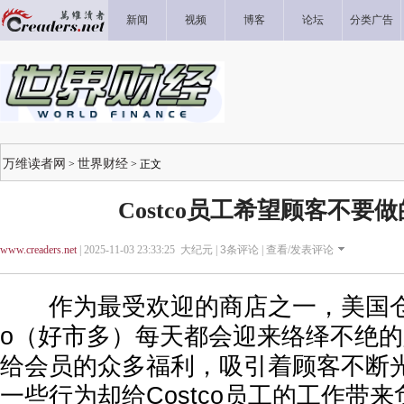
新闻
视频
博客
论坛
分类广告
万维读者网
世界财经
>
> 正文
Costco员工希望顾客不要做
www.creaders.net
| 2025-11-03 23:33:25 大纪元 |
3
条评论 |
查看/发表评论
作为最受欢迎的商店之一，美国仓储
o（好市多）每天都会迎来络绎不绝的顾
给会员的众多福利，吸引着顾客不断
一些行为却给Costco员工的工作带来