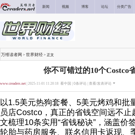
新闻
视频
博客
论坛
分类广告
万维读者网
世界财经
>
> 正文
你不可错过的10个Costc
www.creaders.net
| 2025-11-01 11:20:18 看中国 |
0
条评论 |
查看/发表评论
以1.5美元热狗套餐、5美元烤鸡和
员店Costco，真正的省钱空间远不
文梳理10条实用“省钱秘诀”，涵盖价
轮胎与药房服务、联名信用卡返现、季末